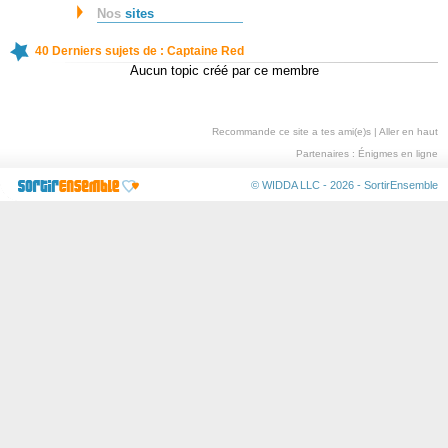
Nos
sites
40 Derniers sujets de : Captaine Red
Aucun topic créé par ce membre
Recommande ce site a tes ami(e)s
|
Aller en haut
Partenaires :
Énigmes en ligne
© WIDDA LLC - 2026 -
SortirEnsemble