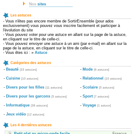
Nos
sites
Les astuces
- Vous n'êtes pas encore membre de SortirEnsemble (pour ados
exclusivement) vous pouvez vous inscrire facilement et participer à
l'évolution du site
- Vous pouvez voter pour une astuce en allant sur la page de la astuce,
en cliquant sur le titre de celle-ci.
- Vous pouvez envoyer une astuce à un ami (par e-mail) en allant sur la
page de la astuce, en cliquant sur le titre de celle-ci.
- Vous êtes ici : »
Astuce
Catégories des astuces
-
Beauté
-
Mode
[33 astuces]
[6 astuces]
-
Cuisine
-
Relationnel
[10 astuces]
[10 astuces]
-
Divers pour les filles
-
Scolaire
[11 astuces]
[5 astuces]
-
Divers pour les garcons
-
Sport
[5 astuces]
[7 astuces]
-
Informatique
-
Voyage
[38 astuces]
[1 astuce]
-
Jeux vidéo
[12 astuces]
Les 4 dernières astuces
Petit plat au micro-onde facile
Fraacya