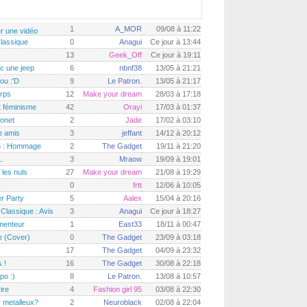
1
A_MOR
09/08 à 11:22
er une vidéo
lassique
0
Anagui
Ce jour à 13:44
13
Geek_Off
Ce jour à 19:11
ec une jeep
6
nbnf38
13/05 à 21:21
fou :'D
9
Le Patron.
13/05 à 21:17
orps
12
Make your dream
28/03 à 17:18
t féminisme
42
Orayi
17/03 à 01:37
onet
2
Jade
17/02 à 03:10
e amis
3
jeffant
14/12 à 20:12
5 : Hommage
2
The Gadget
19/11 à 21:20
..
3
Mraow
19/09 à 19:01
 les nuls
27
Make your dream
21/08 à 19:29
0
frtt
12/06 à 10:05
r Party
5
Aalex
15/04 à 20:16
Classique : Avis
3
Anagui
Ce jour à 18:27
menteur
1
East33
18/11 à 00:47
e (Cover)
0
The Gadget
23/09 à 03:18
17
The Gadget
04/09 à 23:32
 !
16
The Gadget
30/08 à 22:18
po :)
8
Le Patron.
13/08 à 10:57
ire
4
Fashion girl 95
03/08 à 22:30
metalleux?
2
Neuroblack
02/08 à 22:04