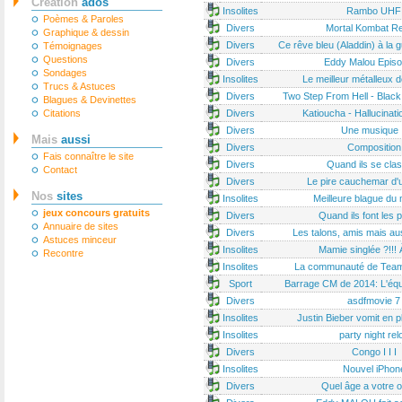
Création
ados
Insolites
Rambo UHF
Poèmes & Paroles
Divers
Mortal Kombat Re
Graphique & dessin
Divers
Ce rêve bleu (Aladdin) à la g
Témoignages
Questions
Divers
Eddy Malou Episo
Sondages
Insolites
Le meilleur métalleux 
Trucs & Astuces
Divers
Two Step From Hell - Black
Blagues & Devinettes
Citations
Divers
Katioucha - Hallucinati
Divers
Une musique .
Mais
aussi
Divers
Composition
Fais connaître le site
Divers
Quand ils se cla
Contact
Divers
Le pire cauchemar d'
Nos
sites
Insolites
Meilleure blague du
jeux concours gratuits
Divers
Quand ils font les 
Annuaire de sites
Divers
Les talons, amis mais au
Astuces minceur
Insolites
Mamie singlée ?!!! À
Recontre
Insolites
La communauté de Team
Sport
Barrage CM de 2014: L'éq
Divers
asdfmovie 7
Insolites
Justin Bieber vomit en p
Insolites
party night rel
Divers
Congo I I I
Insolites
Nouvel iPhon
Divers
Quel âge a votre or