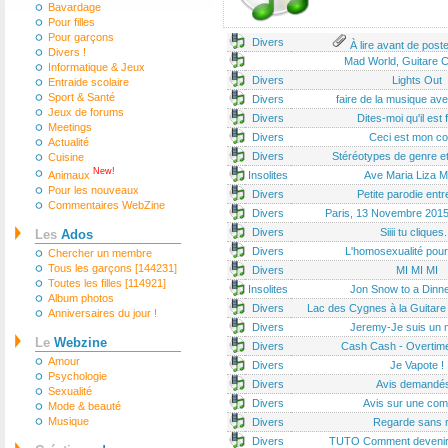
Bavardage
Pour filles
Pour garçons
Divers
À lire avant de post
Divers !
Mad World, Guitare C
Informatique & Jeux
Divers
Lights Out
Entraide scolaire
Sport & Santé
Divers
faire de la musique av
Jeux de forums
Divers
Dites-moi qu'il est 
Meetings
Divers
Ceci est mon c
Actualité
Divers
Stéréotypes de genre e
Cuisine
New!
Animaux
Insolites
Ave Maria Liza M
Pour les nouveaux
Divers
Petite parodie entr
Commentaires WebZine
Divers
Paris, 13 Novembre 201
Divers
Siiii tu cliques.
Les
Ados
Divers
L'homosexualité pour
Chercher un membre
Tous les garçons [144231]
Divers
MI MI MI
Toutes les filles [114921]
Insolites
Jon Snow to a Dinne
Album photos
Divers
Lac des Cygnes à la Guitare 
Anniversaires du jour !
Divers
Jeremy-Je suis un 
Le
Webzine
Divers
Cash Cash - Overtim
Amour
Divers
Je Vapote !
Psychologie
Divers
Avis demandés
Sexualité
Divers
Avis sur une com
Mode & beauté
Musique
Divers
Regarde sans r
Divers
TUTO Comment devenir 