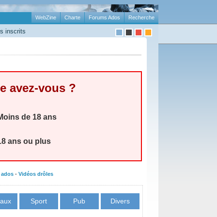
WebZine
Charte
Forums Ados
Recherche
 inscrits
e avez-vous ?
oins de 18 ans
8 ans ou plus
 ados
-
Vidéos drôles
aux
Sport
Pub
Divers