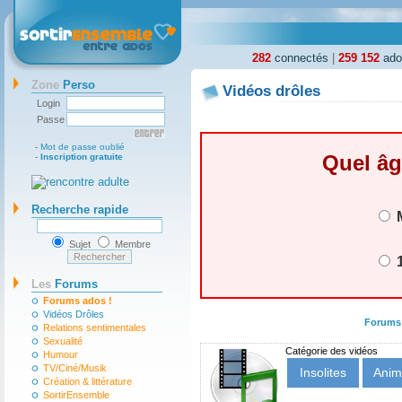
282
connectés
|
259 152
ados
Zone
Perso
Vidéos drôles
Login
Passe
-
Mot de passe oublié
Quel âg
-
Inscription gratuite
Recherche rapide
M
Sujet
Membre
1
Les
Forums
Forums ados !
Vidéos Drôles
Forums
Relations sentimentales
Sexualité
Catégorie des vidéos
Humour
TV/Ciné/Musik
Insolites
Anim
Création & littérature
SortirEnsemble