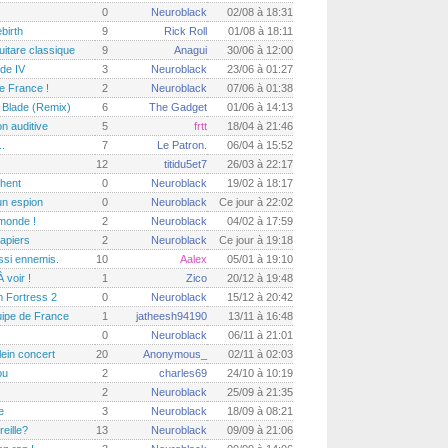
0
Neuroblack
02/08 à 18:31
birth
9
Rick Roll
01/08 à 18:11
uitare classique
9
Anagui
30/06 à 12:00
de IV
3
Neuroblack
23/06 à 01:27
de France !
2
Neuroblack
07/06 à 01:38
 Blade (Remix)
6
The Gadget
01/06 à 14:13
on auditive
5
frtt
18/04 à 21:46
.
7
Le Patron.
06/04 à 15:52
12
titidu5et7
26/03 à 22:17
shent
0
Neuroblack
19/02 à 18:17
un espion
0
Neuroblack
Ce jour à 22:02
 monde !
2
Neuroblack
04/02 à 17:59
papiers
2
Neuroblack
Ce jour à 19:18
ssi ennemis.
10
Aalex
05/01 à 19:10
 voir !
1
Zico
20/12 à 19:48
 Fortress 2
0
Neuroblack
15/12 à 20:42
uipe de France
1
jatheesh94190
13/11 à 16:48
0
Neuroblack
06/11 à 21:01
lein concert
20
Anonymous_
02/11 à 02:03
ou
2
charles69
24/10 à 10:19
2
Neuroblack
25/09 à 21:35
e
3
Neuroblack
18/09 à 08:21
eille?
13
Neuroblack
09/09 à 21:06