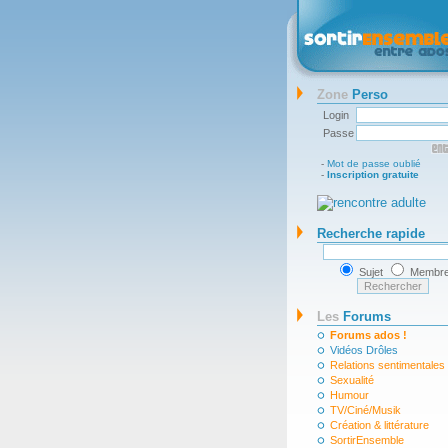
Zone
Perso
Login
Passe
-
Mot de passe oublié
-
Inscription gratuite
Recherche rapide
Sujet
Membr
Les
Forums
Forums ados !
Vidéos Drôles
Relations sentimentales
Sexualité
Humour
TV/Ciné/Musik
Création & littérature
SortirEnsemble