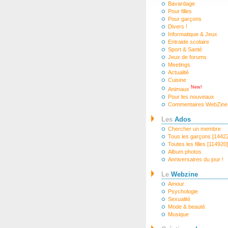
Bavardage
Pour filles
Pour garçons
Divers !
Informatique & Jeux
Entraide scolaire
Sport & Santé
Jeux de forums
Meetings
Actualité
Cuisine
New!
Animaux
Pour les nouveaux
Commentaires WebZine
Les
Ados
Chercher un membre
Tous les garçons [1442
Toutes les filles [114920]
Album photos
Anniversaires du jour !
Le
Webzine
Amour
Psychologie
Sexualité
Mode & beauté
Musique