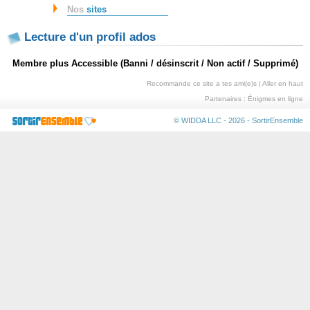
Nos
sites
Lecture d'un profil ados
Membre plus Accessible (Banni / désinscrit / Non actif / Supprimé)
Recommande ce site a tes ami(e)s
|
Aller en haut
Partenaires :
Énigmes en ligne
© WIDDA LLC - 2026 -
SortirEnsemble