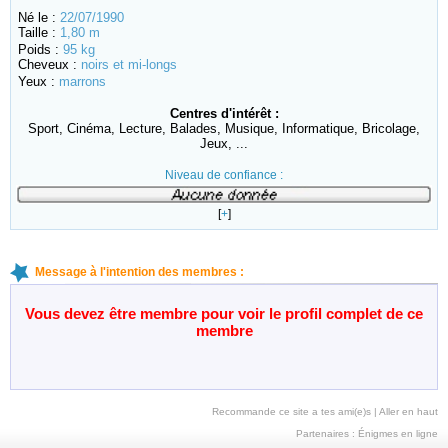
Né le :
22/07/1990
Taille :
1,80 m
Poids :
95 kg
Cheveux :
noirs et mi-longs
Yeux :
marrons
Centres d'intérêt :
Sport, Cinéma, Lecture, Balades, Musique, Informatique, Bricolage,
Jeux, ...
Niveau de confiance :
[
+
]
Message à l'intention des membres :
Vous devez être membre pour voir le profil complet de ce
membre
Recommande ce site a tes ami(e)s
|
Aller en haut
Partenaires :
Énigmes en ligne