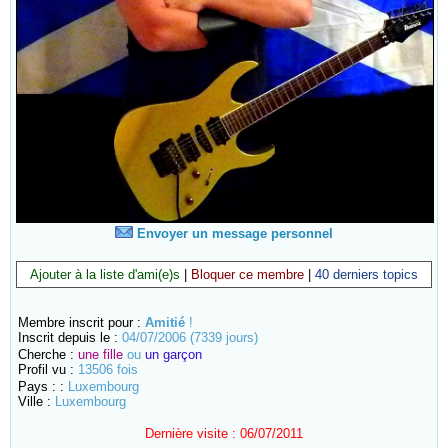
Envoyer un message personnel
Ajouter à la liste d'ami(e)s
|
Bloquer ce membre
|
40 derniers topics
Membre inscrit pour :
Amitié
!
Inscrit depuis le :
04/07/2006 (7339 jours)
Cherche :
une fille
ou
un garçon
Profil vu :
13506 fois
Pays : :
Luxembourg
Ville :
Luxembourg
Dernière visite :
06/07/2011