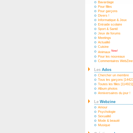
Bavardage
Pour filles
Pour garçons
Divers !
Informatique & Jeux
Entraide scolaire
Sport & Santé
Jeux de forums
Meetings
Actualité
Cuisine
New!
Animaux
Pour les nouveaux
Commentaires WebZine
Les
Ados
Chercher un membre
Tous les garçons [1442
Toutes les filles [114921]
Album photos
Anniversaires du jour !
Le
Webzine
Amour
Psychologie
Sexualité
Mode & beauté
Musique