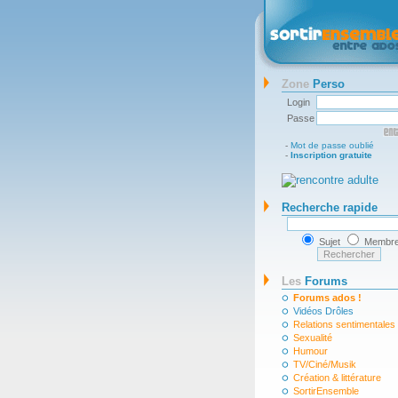
Zone
Perso
Login
Passe
-
Mot de passe oublié
-
Inscription gratuite
Recherche rapide
Sujet
Membr
Les
Forums
Forums ados !
Vidéos Drôles
Relations sentimentales
Sexualité
Humour
TV/Ciné/Musik
Création & littérature
SortirEnsemble