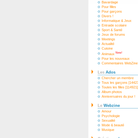
Bavardage
Pour filles
Pour garçons
Divers !
Informatique & Jeux
Entraide scolaire
Sport & Santé
Jeux de forums
Meetings
Actualité
Cuisine
New!
Animaux
Pour les nouveaux
Commentaires WebZine
Les
Ados
Chercher un membre
Tous les garçons [1442
Toutes les filles [114921]
Album photos
Anniversaires du jour !
Le
Webzine
Amour
Psychologie
Sexualité
Mode & beauté
Musique