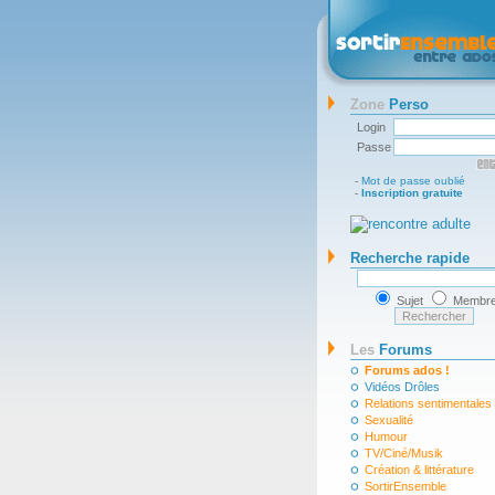
Zone
Perso
Login
Passe
-
Mot de passe oublié
-
Inscription gratuite
Recherche rapide
Sujet
Membr
Les
Forums
Forums ados !
Vidéos Drôles
Relations sentimentales
Sexualité
Humour
TV/Ciné/Musik
Création & littérature
SortirEnsemble