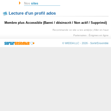
Nos
sites
Lecture d'un profil ados
Membre plus Accessible (Banni / désinscrit / Non actif / Supprimé)
Recommande ce site a tes ami(e)s
|
Aller en haut
Partenaires :
Énigmes en ligne
© WIDDA LLC - 2026 -
SortirEnsemble