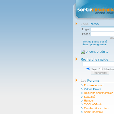
Zone
Perso
Login
Passe
-
Mot de passe oublié
-
Inscription gratuite
Recherche rapide
Sujet
Membr
Les
Forums
Forums ados !
Vidéos Drôles
Relations sentimentales
Sexualité
Humour
TV/Ciné/Musik
Création & littérature
SortirEnsemble