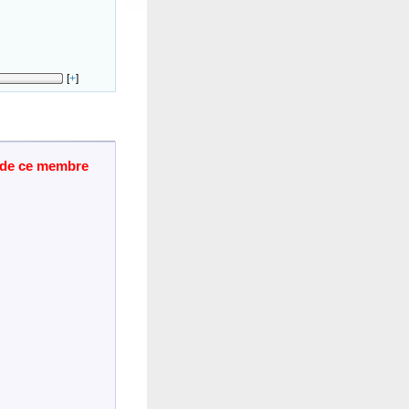
[
+
]
t de ce membre