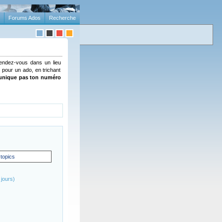
Forums Ados
Recherche
rendez-vous dans un lieu
 pour un ado, en trichant
unique pas ton numéro
 topics
jours)