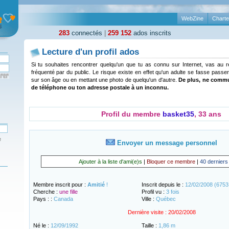
WebZine
Charte
283
connectés
|
259 152
ados inscrits
Lecture d'un profil ados
Si tu souhaites rencontrer quelqu'un que tu as connu sur Internet, vas au 
fréquenté par du public. Le risque existe en effet qu'un adulte se fasse passer
sur son âge ou en mettant une photo de quelqu'un d'autre.
De plus, ne comm
de téléphone ou ton adresse postale à un inconnu.
Profil du membre
basket35
, 33 ans
e
Envoyer un message personnel
Ajouter à la liste d'ami(e)s
|
Bloquer ce membre
|
40 derniers
Membre inscrit pour :
Amitié
!
Inscrit depuis le :
12/02/2008 (6753 
Cherche :
une fille
Profil vu :
3 fois
Pays : :
Canada
Ville :
Québec
Dernière visite :
20/02/2008
Né le :
12/09/1992
Taille :
1,86 m