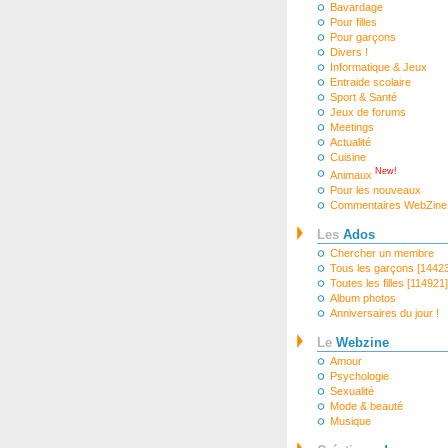
Bavardage
Pour filles
Pour garçons
Divers !
Informatique & Jeux
Entraide scolaire
Sport & Santé
Jeux de forums
Meetings
Actualité
Cuisine
New!
Animaux
Pour les nouveaux
Commentaires WebZine
Les
Ados
Chercher un membre
Tous les garçons [1442
Toutes les filles [114921]
Album photos
Anniversaires du jour !
Le
Webzine
Amour
Psychologie
Sexualité
Mode & beauté
Musique