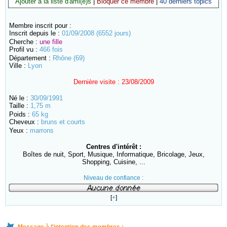
Ajouter à la liste d'ami(e)s
|
Bloquer ce membre
|
40 derniers topics
Membre inscrit pour :
Inscrit depuis le :
01/09/2008 (6552 jours)
Cherche :
une fille
Profil vu :
466 fois
Département :
Rhône (69)
Ville :
Lyon
Dernière visite :
23/08/2009
Né le :
30/09/1991
Taille :
1,75 m
Poids :
65 kg
Cheveux :
bruns et courts
Yeux :
marrons
Centres d'intérêt :
Boîtes de nuit, Sport, Musique, Informatique, Bricolage, Jeux,
Shopping, Cuisine, ...
Niveau de confiance :
[
+
]