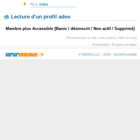
Nos
sites
Lecture d'un profil ados
Membre plus Accessible (Banni / désinscrit / Non actif / Supprimé)
Recommande ce site a tes ami(e)s
|
Aller en haut
Partenaires :
Énigmes en ligne
© WIDDA LLC - 2026 -
SortirEnsemble