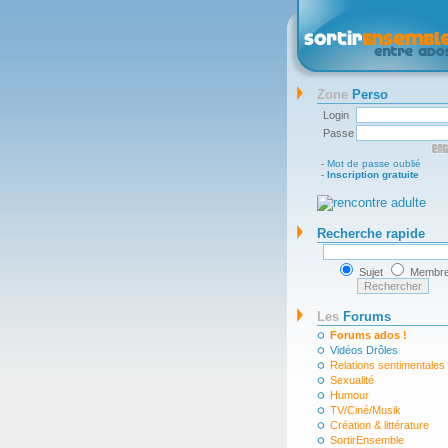
Zone
Perso
Login
Passe
-
Mot de passe oublié
-
Inscription gratuite
Recherche rapide
Sujet
Membr
Les
Forums
Forums ados !
Vidéos Drôles
Relations sentimentales
Sexualité
Humour
TV/Ciné/Musik
Création & littérature
SortirEnsemble