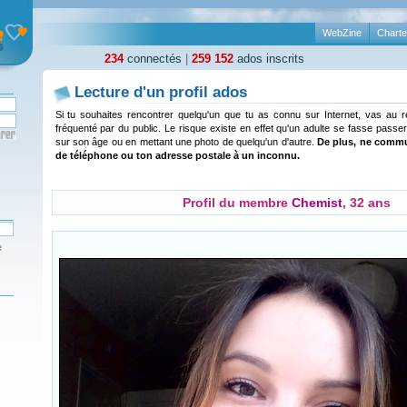
WebZine
Charte
234
connectés
|
259 152
ados inscrits
Lecture d'un profil ados
Si tu souhaites rencontrer quelqu'un que tu as connu sur Internet, vas au 
fréquenté par du public. Le risque existe en effet qu'un adulte se fasse passer
sur son âge ou en mettant une photo de quelqu'un d'autre.
De plus, ne comm
de téléphone ou ton adresse postale à un inconnu.
Profil du membre
Chemist
, 32 ans
e