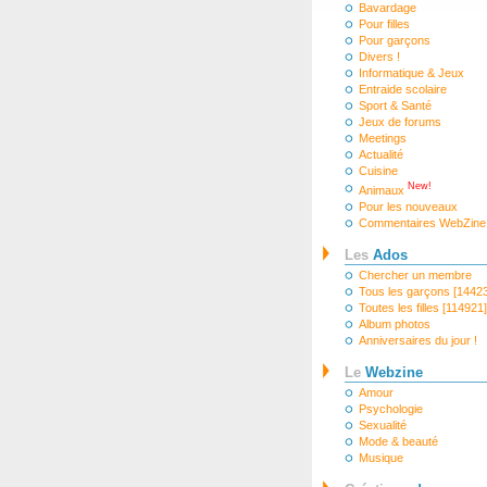
Bavardage
Pour filles
Pour garçons
Divers !
Informatique & Jeux
Entraide scolaire
Sport & Santé
Jeux de forums
Meetings
Actualité
Cuisine
New!
Animaux
Pour les nouveaux
Commentaires WebZine
Les
Ados
Chercher un membre
Tous les garçons [1442
Toutes les filles [114921]
Album photos
Anniversaires du jour !
Le
Webzine
Amour
Psychologie
Sexualité
Mode & beauté
Musique