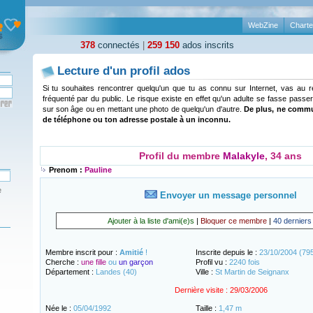
WebZine
Charte
378
connectés
|
259 150
ados inscrits
Lecture d'un profil ados
Si tu souhaites rencontrer quelqu'un que tu as connu sur Internet, vas au 
fréquenté par du public. Le risque existe en effet qu'un adulte se fasse passer
sur son âge ou en mettant une photo de quelqu'un d'autre.
De plus, ne comm
de téléphone ou ton adresse postale à un inconnu.
Profil du membre
Malakyle
, 34 ans
Prenom :
Pauline
e
Envoyer un message personnel
Ajouter à la liste d'ami(e)s
|
Bloquer ce membre
|
40 derniers
Membre inscrit pour :
Amitié
!
Inscrite depuis le :
23/10/2004 (795
Cherche :
une fille
ou
un garçon
Profil vu :
2240 fois
Département :
Landes (40)
Ville :
St Martin de Seignanx
Dernière visite :
29/03/2006
Née le :
05/04/1992
Taille :
1,47 m