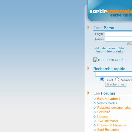
Zone
Perso
Login
Passe
-
Mot de passe oublié
-
Inscription gratuite
Recherche rapide
Sujet
Membr
Les
Forums
Forums ados !
Vidéos Drôles
Relations sentimentales
Sexualité
Humour
TV/Ciné/Musik
Création & littérature
SortirEnsemble