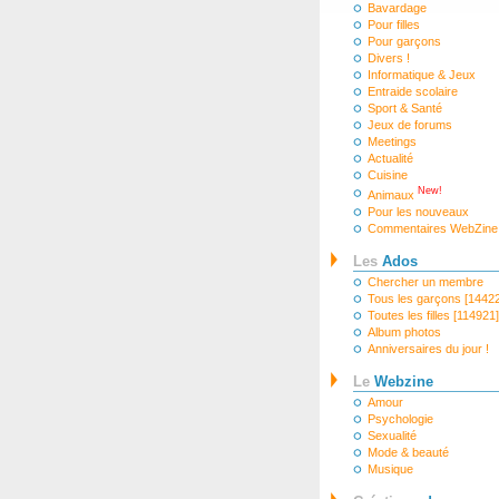
Bavardage
Pour filles
Pour garçons
Divers !
Informatique & Jeux
Entraide scolaire
Sport & Santé
Jeux de forums
Meetings
Actualité
Cuisine
New!
Animaux
Pour les nouveaux
Commentaires WebZine
Les
Ados
Chercher un membre
Tous les garçons [1442
Toutes les filles [114921]
Album photos
Anniversaires du jour !
Le
Webzine
Amour
Psychologie
Sexualité
Mode & beauté
Musique