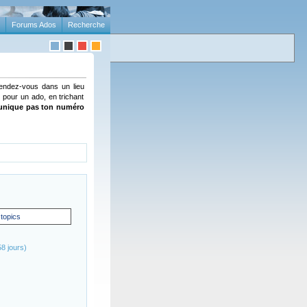
Forums Ados
Recherche
rendez-vous dans un lieu
 pour un ado, en trichant
unique pas ton numéro
 topics
8 jours)