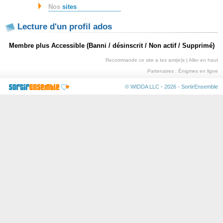
Nos
sites
Lecture d'un profil ados
Membre plus Accessible (Banni / désinscrit / Non actif / Supprimé)
Recommande ce site a tes ami(e)s
|
Aller en haut
Partenaires :
Énigmes en ligne
© WIDDA LLC - 2026 -
SortirEnsemble