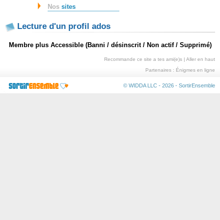
Nos
sites
Lecture d'un profil ados
Membre plus Accessible (Banni / désinscrit / Non actif / Supprimé)
Recommande ce site a tes ami(e)s
|
Aller en haut
Partenaires :
Énigmes en ligne
© WIDDA LLC - 2026 -
SortirEnsemble