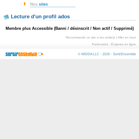
Nos
sites
Lecture d'un profil ados
Membre plus Accessible (Banni / désinscrit / Non actif / Supprimé)
Recommande ce site a tes ami(e)s
|
Aller en haut
Partenaires :
Énigmes en ligne
© WIDDA LLC - 2026 -
SortirEnsemble