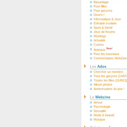
Bavardage
Pour filles
Pour garçons
Divers !
Informatique & Jeux
Entraide scolaire
Sport & Santé
Jeux de forums
Meetings
Actualité
Cuisine
New!
Animaux
Pour les nouveaux
Commentaires WebZine
Les
Ados
Chercher un membre
Tous les garçons [1442
Toutes les filles [114921]
Album photos
Anniversaires du jour !
Le
Webzine
Amour
Psychologie
Sexualité
Mode & beauté
Musique