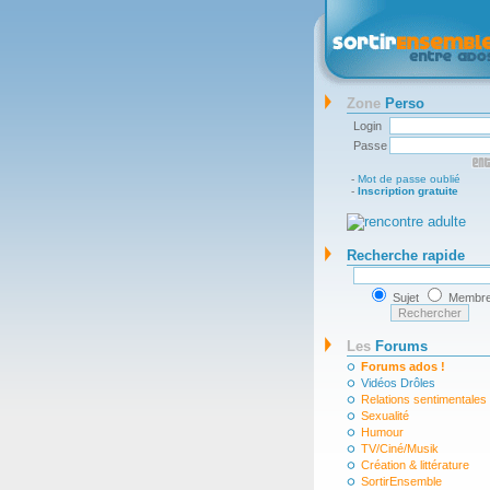
Zone
Perso
Login
Passe
-
Mot de passe oublié
-
Inscription gratuite
Recherche rapide
Sujet
Membr
Les
Forums
Forums ados !
Vidéos Drôles
Relations sentimentales
Sexualité
Humour
TV/Ciné/Musik
Création & littérature
SortirEnsemble