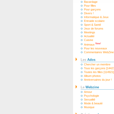
Bavardage
Pour filles
Pour garçons
Divers !
Informatique & Jeux
Entraide scolaire
Sport & Santé
Jeux de forums
Meetings
Actualité
Cuisine
New!
Animaux
Pour les nouveaux
Commentaires WebZine
Les
Ados
Chercher un membre
Tous les garçons [1442
Toutes les filles [114921]
Album photos
Anniversaires du jour !
Le
Webzine
Amour
Psychologie
Sexualité
Mode & beauté
Musique