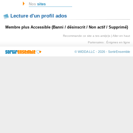
Nos
sites
Lecture d'un profil ados
Membre plus Accessible (Banni / désinscrit / Non actif / Supprimé)
Recommande ce site a tes ami(e)s
|
Aller en haut
Partenaires :
Énigmes en ligne
© WIDDA LLC - 2026 -
SortirEnsemble