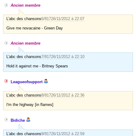
Ancien membre
L'abc des chansons
6/817
26/11/2012 à 22:07
Give me novacaine - Green Day
Ancien membre
L'abc des chansons
7/817
26/11/2012 à 22:10
Hold it against me - Britney Spears
Leagueofsupport
L'abc des chansons
8/817
26/11/2012 à 22:36
I'm the highway [in flames]
Bidiche
L'abc des chansons
9/817
26/11/2012 à 22:59