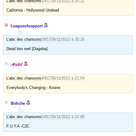
L'abc des chansons
2/817
26/11/2012 à 20:11
California - Hollywood Undead
Leagueofsupport
L'abc des chansons
3/817
26/11/2012 à 20:16
Dead lion reef [Dagoba]
ℳα&#
L'abc des chansons
4/817
26/11/2012 à 21:54
Everybody's Changing - Keane
Bidiche
L'abc des chansons
5/817
26/11/2012 à 22:00
F.U.Y.A -C2C