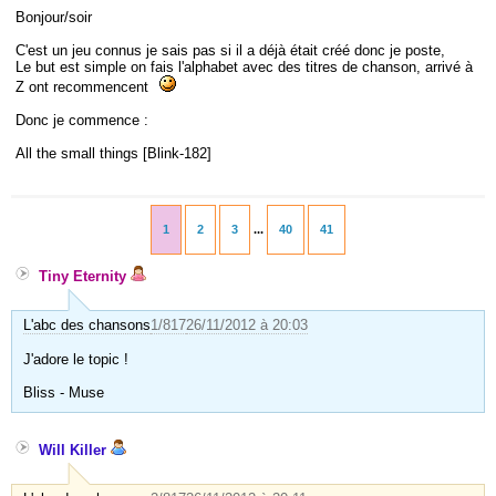
Bonjour/soir
C'est un jeu connus je sais pas si il a déjà était créé donc je poste,
Le but est simple on fais l'alphabet avec des titres de chanson, arrivé à
Z ont recommencent
Donc je commence :
All the small things [Blink-182]
1
2
3
...
40
41
Tiny Eternity
L'abc des chansons
1/817
26/11/2012 à 20:03
J'adore le topic !
Bliss - Muse
Will Killer