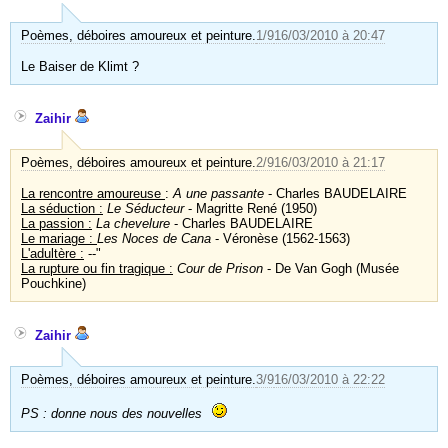
Poèmes, déboires amoureux et peinture.
1/9
16/03/2010 à 20:47
Le Baiser de Klimt ?
Zaihir
Poèmes, déboires amoureux et peinture.
2/9
16/03/2010 à 21:17
La rencontre amoureuse
:
A une passante
- Charles BAUDELAIRE
La séduction :
Le Séducteur
- Magritte René (1950)
La passion :
La chevelure
- Charles BAUDELAIRE
Le mariage :
Les Noces de Cana
- Véronèse (1562-1563)
L'adultère :
--"
La rupture ou fin tragique :
Cour de Prison
- De Van Gogh (Musée
Pouchkine)
Zaihir
Poèmes, déboires amoureux et peinture.
3/9
16/03/2010 à 22:22
PS : donne nous des nouvelles