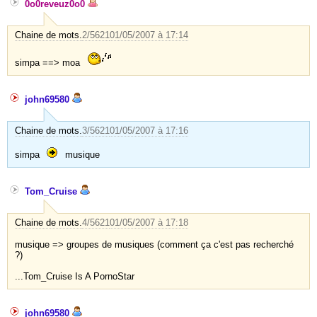
0o0reveuz0o0
Chaine de mots.
2/5621
01/05/2007 à 17:14
simpa ==> moa
john69580
Chaine de mots.
3/5621
01/05/2007 à 17:16
simpa
musique
Tom_Cruise
Chaine de mots.
4/5621
01/05/2007 à 17:18
musique => groupes de musiques (comment ça c'est pas recherché
?)
...Tom_Cruise Is A PornoStar
john69580