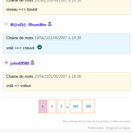
Chaine de mots.
18/5621
01/05/2007 à 18:38
oiseau ==> boulot
M@nD@_RhumMm
Chaine de mots.
19/5621
01/05/2007 à 18:38
volé ==> creuvé
john69580
Chaine de mots.
20/5621
01/05/2007 à 18:38
volé => voleur
1
2
3
...
281
282
Recommande ce site a tes ami(e)s
|
Aller en haut
Partenaires :
Énigmes en ligne