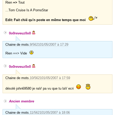
Rien
=>
Tout
...Tom Cruise Is A PornoStar
Edit: Fait chié qu'n poste en même temps que moi
0o0reveuz0o0
Chaine de mots.
9/5621
01/05/2007 à 17:29
Rien ==> Vide
0o0reveuz0o0
Chaine de mots.
10/5621
01/05/2007 à 17:59
désolé john69580 je naV pa vu que tu laV ecri
Ancien membre
Chaine de mots.
11/5621
01/05/2007 à 18:06