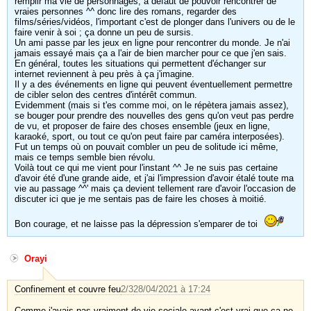
remplir ma vie de personnages, à défaut de pouvoir rencontrer de
vraies personnes ^^ donc lire des romans, regarder des
films/séries/vidéos, l'important c'est de plonger dans l'univers ou de le
faire venir à soi ; ça donne un peu de sursis.
Un ami passe par les jeux en ligne pour rencontrer du monde. Je n'ai
jamais essayé mais ça a l'air de bien marcher pour ce que j'en sais.
En général, toutes les situations qui permettent d'échanger sur
internet reviennent à peu près à ça j'imagine.
Il y a des événements en ligne qui peuvent éventuellement permettre
de cibler selon des centres d'intérêt commun.
Evidemment (mais si t'es comme moi, on le répètera jamais assez),
se bouger pour prendre des nouvelles des gens qu'on veut pas perdre
de vu, et proposer de faire des choses ensemble (jeux en ligne,
karaoké, sport, ou tout ce qu'on peut faire par caméra interposées).
Fut un temps où on pouvait combler un peu de solitude ici même,
mais ce temps semble bien révolu.
Voilà tout ce qui me vient pour l'instant ^^ Je ne suis pas certaine
d'avoir été d'une grande aide, et j'ai l'impression d'avoir étalé toute ma
vie au passage ^^' mais ça devient tellement rare d'avoir l'occasion de
discuter ici que je me sentais pas de faire les choses à moitié.
Bon courage, et ne laisse pas la dépression s'emparer de toi
Orayi
Confinement et couvre feu
2/3
28/04/2021 à 17:24
Comme j'avais pas vraiment de vie sociale avant c'est vrai que ça ne