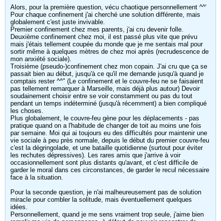
Alors, pour la première question, vécu chaotique personnellement ^^'
Pour chaque confinement j'ai cherché une solution différente, mais
globalement c'est juste invivable.
Premier confinement chez mes parents, j'ai cru devenir folle.
Deuxième confinement chez moi, il est passé plus vite que prévu
mais j'étais tellement coupée du monde que je me sentais mal pour
sortir même à quelques mètres de chez moi après (recrudescence de
mon anxiété sociale).
Troisième (pseudo-)confinement chez mon copain. J'ai cru que ça se
passait bien au début, jusqu'à ce qu'il me demande jusqu'à quand je
comptais rester ^^" (Le confinement et le couvre-feu ne se faisaient
pas tellement remarquer à Marseille, mais déjà plus autour) Devoir
soudainement choisir entre se voir constamment ou pas du tout
pendant un temps indéterminé (jusqu'à récemment) a bien compliqué
les choses.
Plus globalement, le couvre-feu gène pour les déplacements - pas
pratique quand on a l'habitude de changer de toit au moins une fois
par semaine. Moi qui ai toujours eu des difficultés pour maintenir une
vie sociale à peu près normale, depuis le début du premier couvre-feu
c'est la dégringolade, et une bataille quotidienne (surtout pour éviter
les rechutes dépressives). Les rares amis que j'arrive à voir
occasionnellement sont plus distants qu'avant, et c'est difficile de
garder le moral dans ces circonstances, de garder le recul nécessaire
face à la situation.
Pour la seconde question, je n'ai malheureusement pas de solution
miracle pour combler la solitude, mais éventuellement quelques
idées.
Personnellement, quand je me sens vraiment trop seule, j'aime bien