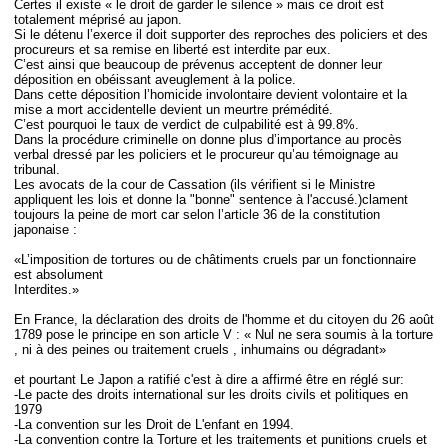
Certes il existe « le droit de garder le silence » mais ce droit est
totalement méprisé au japon.
Si le détenu l’exerce il doit supporter des reproches des policiers et des
procureurs et sa remise en liberté est interdite par eux.
C’est ainsi que beaucoup de prévenus acceptent de donner leur
déposition en obéissant aveuglement à la police.
Dans cette déposition l’homicide involontaire devient volontaire et la
mise a mort accidentelle devient un meurtre prémédité.
C’est pourquoi le taux de verdict de culpabilité est à 99.8%.
Dans la procédure criminelle on donne plus d’importance au procès
verbal dressé par les policiers et le procureur qu’au témoignage au
tribunal.
Les avocats de la cour de Cassation (ils vérifient si le Ministre
appliquent les lois et donne la "bonne" sentence à l'accusé.)clament
toujours la peine de mort car selon l’article 36 de la constitution
japonaise :
«L’imposition de tortures ou de châtiments cruels par un fonctionnaire
est absolument
Interdites.»
En France, la déclaration des droits de l'homme et du citoyen du 26 août
1789 pose le principe en son article V : « Nul ne sera soumis à la torture
, ni à des peines ou traitement cruels , inhumains ou dégradant»
et pourtant Le Japon a ratifié c'est à dire a affirmé être en réglé sur:
-Le pacte des droits international sur les droits civils et politiques en
1979
-La convention sur les Droit de L'enfant en 1994.
-La convention contre la Torture et les traitements et punitions cruels et