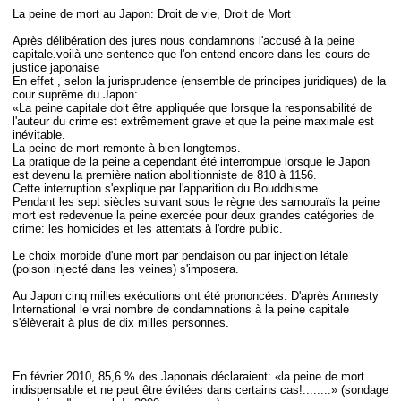
La peine de mort au Japon: Droit de vie, Droit de Mort
Après délibération des jures nous condamnons l'accusé à la peine
capitale.voilà une sentence que l'on entend encore dans les cours de
justice japonaise
En effet , selon la jurisprudence (ensemble de principes juridiques) de la
cour suprême du Japon:
«La peine capitale doit être appliquée que lorsque la responsabilité de
l'auteur du crime est extrêmement grave et que la peine maximale est
inévitable.
La peine de mort remonte à bien longtemps.
La pratique de la peine a cependant été interrompue lorsque le Japon
est devenu la première nation abolitionniste de 810 à 1156.
Cette interruption s'explique par l'apparition du Bouddhisme.
Pendant les sept siècles suivant sous le règne des samouraïs la peine
mort est redevenue la peine exercée pour deux grandes catégories de
crime: les homicides et les attentats à l'ordre public.
Le choix morbide d'une mort par pendaison ou par injection létale
(poison injecté dans les veines) s'imposera.
Au Japon cinq milles exécutions ont été prononcées. D'après Amnesty
International le vrai nombre de condamnations à la peine capitale
s'élèverait à plus de dix milles personnes.
En février 2010, 85,6 % des Japonais déclaraient: «la peine de mort
indispensable et ne peut être évitées dans certains cas!........» (sondage