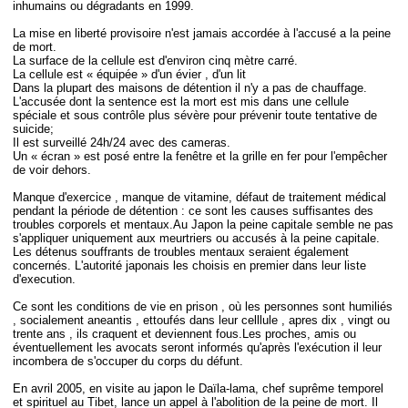
inhumains ou dégradants en 1999.
La mise en liberté provisoire n'est jamais accordée à l'accusé a la peine
de mort.
La surface de la cellule est d'environ cinq mètre carré.
La cellule est « équipée » d'un évier , d'un lit
Dans la plupart des maisons de détention il n'y a pas de chauffage.
L'accusée dont la sentence est la mort est mis dans une cellule
spéciale et sous contrôle plus sévère pour prévenir toute tentative de
suicide;
Il est surveillé 24h/24 avec des cameras.
Un « écran » est posé entre la fenêtre et la grille en fer pour l'empêcher
de voir dehors.
Manque d'exercice , manque de vitamine, défaut de traitement médical
pendant la période de détention : ce sont les causes suffisantes des
troubles corporels et mentaux.Au Japon la peine capitale semble ne pas
s'appliquer uniquement aux meurtriers ou accusés à la peine capitale.
Les détenus souffrants de troubles mentaux seraient également
concernés. L'autorité japonais les choisis en premier dans leur liste
d'execution.
Ce sont les conditions de vie en prison , où les personnes sont humiliés
, socialement aneantis , ettoufés dans leur celllule , apres dix , vingt ou
trente ans , ils craquent et deviennent fous.Les proches, amis ou
éventuellement les avocats seront informés qu'après l'exécution il leur
incombera de s'occuper du corps du défunt.
En avril 2005, en visite au japon le Daïla-lama, chef suprême temporel
et spirituel au Tibet, lance un appel à l'abolition de la peine de mort. Il