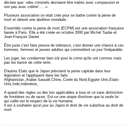
déclare que: «des criminels devraient être traités avec compassion et
non pas avec colère!......».
Plusieurs association on etait crée pour se battre contre la peine de
mort et obtenir une abolition mondiale :
Ensemble contre la peine de mort (ECPM) est une association française
basée à Paris. Elle a été créée en octobre 2000 par Michel Taube et
Jean-François Daniel.
Être juste c'est faire preuve de tolérance, c'est donner une chance à ces
hommes, femmes et jeunes adultes qui commettent un jour l'irréparable.
Les juger, les condamner bien sûr pour le crime qu'ils ont commis mais
pas les bannir de cette terre.
D'autres Etats que le Japon prévoient la peine capitale dans leur
législation et l'appliquent dans les faits:
Afghanistan,,Arabie Saoudit,Chine,,Corée du Nord,Egypte Unis,Etats-
Unis,Inde,Indonésie,
A quand des règles ou des lois applicables à tous et ce sans distinction
de frontières ou de races. Est-ce une utopie d'estimer que la seule loi
qui vaille est le respect de la vie humaine.
Il est à souhaiter qu'un jour au Japon le droit de vie substitue au droit de
mort.