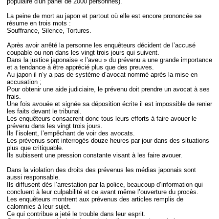
populaire d'un panel de 2000 personnes).
La peine de mort au japon et partout où elle est encore prononcée se
résume en trois mots :
Souffrance, Silence, Tortures.
Après avoir arrêté la personne les enquêteurs décident de l’accusé
coupable ou non dans les vingt trois jours qui suivent.
Dans la justice japonaise « l’aveu » du prévenu a une grande importance
et a tendance à être apprécié plus que des preuves.
Au japon il n’y a pas de système d’avocat nommé après la mise en
accusation ;
Pour obtenir une aide judiciaire, le prévenu doit prendre un avocat à ses
frais.
Une fois avouée et signée sa déposition écrite il est impossible de renier
les faits devant le tribunal.
Les enquêteurs consacrent donc tous leurs efforts à faire avouer le
prévenu dans les vingt trois jours.
Ils l’isolent, l’empêchant de voir des avocats.
Les prévenus sont interrogés douze heures par jour dans des situations
plus que critiquable.
Ils subissent une pression constante visant à les faire avouer.
Dans la violation des droits des prévenus les médias japonais sont
aussi responsable.
Ils diffusent dès l’arrestation par la police, beaucoup d’information qui
concluent à leur culpabilité et ce avant même l’ouverture du procès.
Les enquêteurs montrent aux prévenus des articles remplis de
calomnies à leur sujet.
Ce qui contribue a jeté le trouble dans leur esprit.