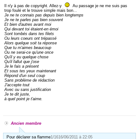
Il n'y à pas de copyright. Allez-y
Au passage je ne me suis pas
trop foulé et le trouve simple mais bon...
Je ne te connais pas depuis bien longtemps
Je ne te parles pas bien souvent
Et bien d'autres avant moi
Qui devant toi étaient-en émoi
Sont tombés dans tes filets
Ou leurs coeurs ont trépassé
Alors quelque soit ta réponse
Que tu m'aimes beaucoup
Ou ne serai-ce qu'une once
Qu'il y eu quelque chose
Qu'il fallut que j'ose
Je le fais a présent
Et sous tes yeux maintenant
Répond d'un seul coup
Sans problème de rédaction
J'accepte tout
Avec ou sans justification
Je te dit juste,
à quel point je t'aime.
Ancien membre
Pour déclarer sa flamme
1/16
16/06/2011 à 22:05