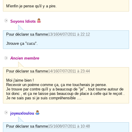
M'enfin je pense qu'il y a pire.
Soyons Idiots
Pour déclarer sa flamme
13/16
04/07/2011 à 22:12
Jtrouve ça "cucu".
Ancien membre
Pour déclarer sa flamme
14/16
07/07/2011 à 23:44
Moi j'aime bien !
Recevoir un poème comme ça, ça me toucherais je pense.
Je trouve par contre qu'il y a beaucoup de "je" , tout tourne autour de
toi donc , et ça ne laisse pas beaucoup de place à celle qui le reçoit .
Je ne sais pas si je suis compréhensible ....
joyeuxloulou
Pour déclarer sa flamme
15/16
08/07/2011 à 10:48