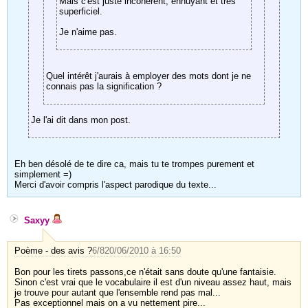
Mais c'est juste incohérent, ennuyant et très
superficiel.
Je n'aime pas.
Quel intérêt j'aurais à employer des mots dont je ne
connais pas la signification ?
Je l'ai dit dans mon post.
Eh ben désolé de te dire ca, mais tu te trompes purement et
simplement =)
Merci d'avoir compris l'aspect parodique du texte...
Saxyy
Poème - des avis ?
6/8
20/06/2010 à 16:50
Bon pour les tirets passons,ce n'était sans doute qu'une fantaisie.
Sinon c'est vrai que le vocabulaire il est d'un niveau assez haut, mais
je trouve pour autant que l'ensemble rend pas mal...
Pas exceptionnel mais on a vu nettement pire...