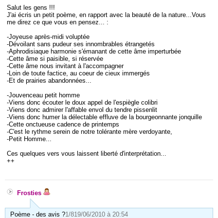
Salut les gens !!!
J'ai écris un petit poème, en rapport avec la beauté de la nature...Vous
me direz ce que vous en pensez... :
-Joyeuse après-midi voluptée
-Dévoilant sans pudeur ses innombrables étrangetés
-Aphrodisiaque harmonie s'émanant de cette âme imperturbée
-Cette âme si paisible, si réservée
-Cette âme nous invitant à l'accompagner
-Loin de toute factice, au coeur de cieux immergés
-Et de prairies abandonnées...
-Jouvenceau petit homme
-Viens donc écouter le doux appel de l'espiègle colibri
-Viens donc admirer l'affable envol du tendre pissenlit
-Viens donc humer la délectable effluve de la bourgeonnante jonquille
-Cette onctueuse cadence de printemps
-C'est le rythme serein de notre tolérante mère verdoyante,
-Petit Homme...
Ces quelques vers vous laissent liberté d'interprétation...
++
Frosties
Poème - des avis ?
1/8
19/06/2010 à 20:54