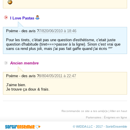
I Love Pastas
Poème - des avis ?
7/8
20/06/2010 à 18:46
Pour les tirets, c'était pas une question d'esthétisme, c'etait juste
question d'habitude (tiret===>passer à la ligne). Sinon c'est vrai que
sans ca rend plus joli, mais j'ai pas fait gaffe quand j'ai écris ^^'
Ancien membre
Poème - des avis ?
8/8
04/05/2011 à 22:47
J'aime bien.
Je trouve ça doux & frais.
Recommande ce site a tes ami(e)s
|
Aller en haut
Partenaires :
Énigmes en ligne
© WIDDA LLC - 2017 -
SortirEnsemble