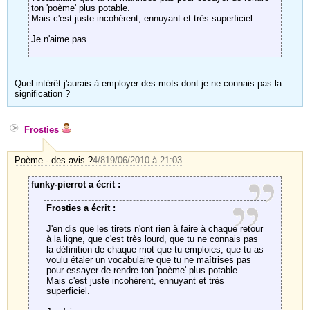
ton 'poème' plus potable.
Mais c'est juste incohérent, ennuyant et très superficiel.
Je n'aime pas.
Quel intérêt j'aurais à employer des mots dont je ne connais pas la
signification ?
Frosties
Poème - des avis ?
4/8
19/06/2010 à 21:03
funky-pierrot a écrit :
Frosties a écrit :
J'en dis que les tirets n'ont rien à faire à chaque retour
à la ligne, que c'est très lourd, que tu ne connais pas
la définition de chaque mot que tu emploies, que tu as
voulu étaler un vocabulaire que tu ne maîtrises pas
pour essayer de rendre ton 'poème' plus potable.
Mais c'est juste incohérent, ennuyant et très
superficiel.