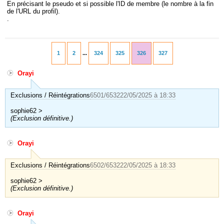
En précisant le pseudo et si possible l'ID de membre (le nombre à la fin
de l'URL du profil).
.
1
2
...
324
325
326
327
Orayi
Exclusions / Réintégrations
6501/6532
22/05/2025 à 18:33
sophie62 >
(Exclusion définitive.)
Orayi
Exclusions / Réintégrations
6502/6532
22/05/2025 à 18:33
sophie62 >
(Exclusion définitive.)
Orayi