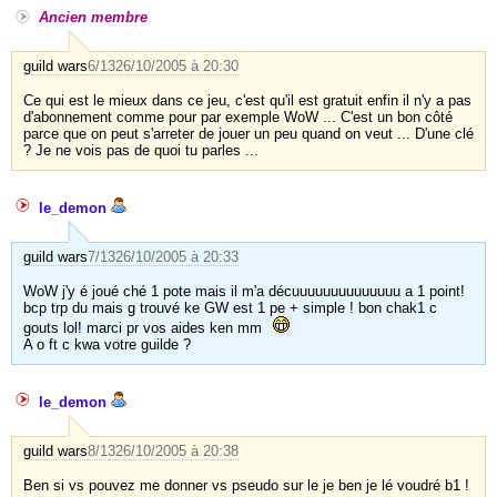
Ancien membre
guild wars
6/13
26/10/2005 à 20:30
Ce qui est le mieux dans ce jeu, c'est qu'il est gratuit enfin il n'y a pas
d'abonnement comme pour par exemple WoW ... C'est un bon côté
parce que on peut s'arreter de jouer un peu quand on veut ... D'une clé
? Je ne vois pas de quoi tu parles ...
le_demon
guild wars
7/13
26/10/2005 à 20:33
WoW j'y é joué ché 1 pote mais il m'a décuuuuuuuuuuuuuu a 1 point!
bcp trp du mais g trouvé ke GW est 1 pe + simple ! bon chak1 c
gouts lol! marci pr vos aides ken mm
A o ft c kwa votre guilde ?
le_demon
guild wars
8/13
26/10/2005 à 20:38
Ben si vs pouvez me donner vs pseudo sur le je ben je lé voudré b1 !