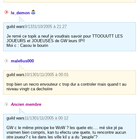
le_demon
guild wars
9/13
31/10/2005 à 21:27
Je remé ce topik a neuf je voudrais savoir pour TTOOUUTT LES
JOUEURS et JOUEUSES de GW leurs IP!!
Moi c : Casou le bourin
malefius000
guild wars
10/13
01/11/2005 à 00:01
trop bien un necro envouteur c trop dur a controler mais quand t au
niveau vingtr ca dechoiire
Ancien membre
guild wars
11/13
01/11/2005 à 00:12
GW c le même principe ke WoW ? les quete etc.... mé ske jé pa
vraimen bien compris, kan tu efectu une quete, tu rencontre aucun
otre joueur? c ke dans les ville kil y a du "peuple"?