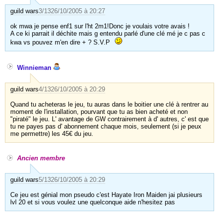
guild wars
3/13
26/10/2005 à 20:27
ok mwa je pense enf1 sur l'ht 2m1!Donc je voulais votre avais !
A ce ki parrait il déchite mais g entendu parlé d'une clé mé je c pas c
kwa vs pouvez m'en dire + ? S.V.P
Winnieman
guild wars
4/13
26/10/2005 à 20:29
Quand tu acheteras le jeu, tu auras dans le boitier une clé à rentrer au
moment de l'installation, pourvant que tu as bien acheté et non
"piraté" le jeu. L' avantage de GW contrairement à d' autres, c' est que
tu ne payes pas d' abonnement chaque mois, seulement (si je peux
me permettre) les 45€ du jeu.
Ancien membre
guild wars
5/13
26/10/2005 à 20:29
Ce jeu est génial mon pseudo c'est Hayate Iron Maiden jai plusieurs
lvl 20 et si vous voulez une quelconque aide n'hesitez pas