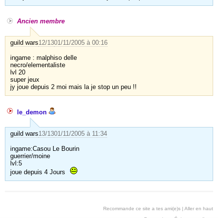
Ancien membre
guild wars
12/13
01/11/2005 à 00:16
ingame : malphiso delle
necro/elementaliste
lvl 20
super jeux
jy joue depuis 2 moi mais la je stop un peu !!
le_demon
guild wars
13/13
01/11/2005 à 11:34
ingame:Casou Le Bourin
guerrier/moine
lvl:5
joue depuis 4 Jours
Recommande ce site a tes ami(e)s
|
Aller en haut