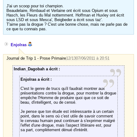
J'ai un scoop pour toi champion.
Beaudelaire, Rimbaud et Verlaine ont écrit sous Opium et sous
Hasch, les Fleurs du Mal nottemment. Hoffman et Huxley ont écrit
sous LSD et sous Mesca', Beigbeder a écrit sous taz'.
T'aime pas la drogue ? C'est une bonne chose, mais ne parle pas de
ce que tu connais pas.
Enjolras
Journal de Trip 1 - Prose Primaire
12/13
07/06/2011 à 20:51
Indian_Dagobah a écrit :
Enjolras a écrit :
C'est le genre de trucs qu'il faudrait montrer aux
présentations contre la drogue, pour montrer la drogue
empêche l'Homme de produire quoi que ce soit de
beau, d'intelligent, ou de censé.
Je pense que ton étude est intéressante à un certain
point, dans le sens où c'est utile de savoir comment
le cerveau humain peut continuer à s'exprimer malgré
l'effet d'une drogue, mais l'aspect littéraire est, pour
sa part, complètement dénué d'intérêt.