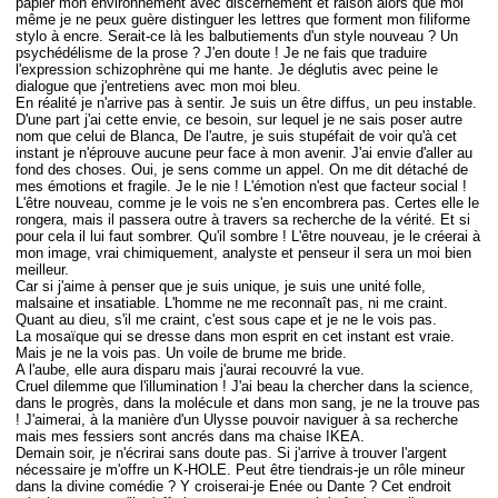
papier mon environnement avec discernement et raison alors que moi
même je ne peux guère distinguer les lettres que forment mon filiforme
stylo à encre. Serait-ce là les balbutiements d'un style nouveau ? Un
psychédélisme de la prose ? J'en doute ! Je ne fais que traduire
l'expression schizophrène qui me hante. Je déglutis avec peine le
dialogue que j'entretiens avec mon moi bleu.
En réalité je n'arrive pas à sentir. Je suis un être diffus, un peu instable.
D'une part j'ai cette envie, ce besoin, sur lequel je ne sais poser autre
nom que celui de Blanca, De l'autre, je suis stupéfait de voir qu'à cet
instant je n'éprouve aucune peur face à mon avenir. J'ai envie d'aller au
fond des choses. Oui, je sens comme un appel. On me dit détaché de
mes émotions et fragile. Je le nie ! L'émotion n'est que facteur social !
L'être nouveau, comme je le vois ne s'en encombrera pas. Certes elle le
rongera, mais il passera outre à travers sa recherche de la vérité. Et si
pour cela il lui faut sombrer. Qu'il sombre ! L'être nouveau, je le créerai à
mon image, vrai chimiquement, analyste et penseur il sera un moi bien
meilleur.
Car si j'aime à penser que je suis unique, je suis une unité folle,
malsaine et insatiable. L'homme ne me reconnaît pas, ni me craint.
Quant au dieu, s'il me craint, c'est sous cape et je ne le vois pas.
La mosaïque qui se dresse dans mon esprit en cet instant est vraie.
Mais je ne la vois pas. Un voile de brume me bride.
A l'aube, elle aura disparu mais j'aurai recouvré la vue.
Cruel dilemme que l'illumination ! J'ai beau la chercher dans la science,
dans le progrès, dans la molécule et dans mon sang, je ne la trouve pas
! J'aimerai, à la manière d'un Ulysse pouvoir naviguer à sa recherche
mais mes fessiers sont ancrés dans ma chaise IKEA.
Demain soir, je n'écrirai sans doute pas. Si j'arrive à trouver l'argent
nécessaire je m'offre un K-HOLE. Peut être tiendrais-je un rôle mineur
dans la divine comédie ? Y croiserai-je Enée ou Dante ? Cet endroit