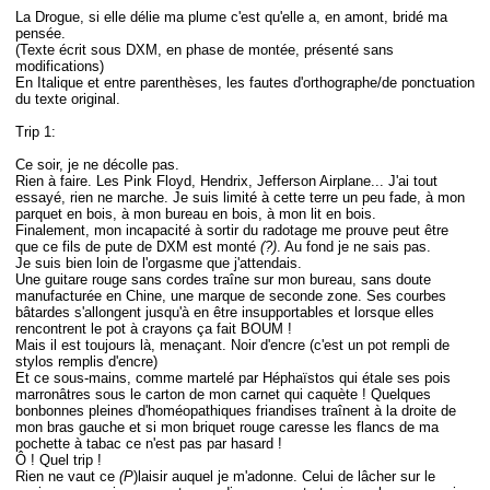
La Drogue, si elle délie ma plume c'est qu'elle a, en amont, bridé ma
pensée.
(Texte écrit sous DXM, en phase de montée, présenté sans
modifications)
En Italique et entre parenthèses, les fautes d'orthographe/de ponctuation
du texte original.
Trip 1:
Ce soir, je ne décolle pas.
Rien à faire. Les Pink Floyd, Hendrix, Jefferson Airplane... J'ai tout
essayé, rien ne marche. Je suis limité à cette terre un peu fade, à mon
parquet en bois, à mon bureau en bois, à mon lit en bois.
Finalement, mon incapacité à sortir du radotage me prouve peut être
que ce fils de pute de DXM est monté
(?)
. Au fond je ne sais pas.
Je suis bien loin de l'orgasme que j'attendais.
Une guitare rouge sans cordes traîne sur mon bureau, sans doute
manufacturée en Chine, une marque de seconde zone. Ses courbes
bâtardes s'allongent jusqu'à en être insupportables et lorsque elles
rencontrent le pot à crayons ça fait BOUM !
Mais il est toujours là, menaçant. Noir d'encre (c'est un pot rempli de
stylos remplis d'encre)
Et ce sous-mains, comme martelé par Héphaïstos qui étale ses pois
marronâtres sous le carton de mon carnet qui caquète ! Quelques
bonbonnes pleines d'homéopathiques friandises traînent à la droite de
mon bras gauche et si mon briquet rouge caresse les flancs de ma
pochette à tabac ce n'est pas par hasard !
Ô ! Quel trip !
Rien ne vaut ce
(P
)laisir auquel je m'adonne. Celui de lâcher sur le