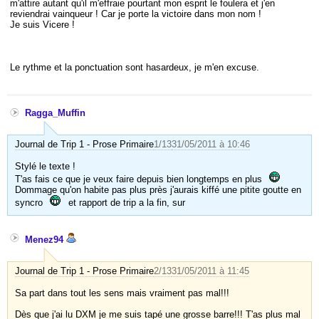
m'attire autant qu'il m'effraie pourtant mon esprit le foulera et j'en
reviendrai vainqueur ! Car je porte la victoire dans mon nom !
Je suis Vicere !
Le rythme et la ponctuation sont hasardeux, je m'en excuse.
Ragga_Muffin
Journal de Trip 1 - Prose Primaire
1/13
31/05/2011 à 10:46
Stylé le texte !
T'as fais ce que je veux faire depuis bien longtemps en plus
Dommage qu'on habite pas plus près j'aurais kiffé une pitite goutte en
syncro
et rapport de trip a la fin, sur
Menez94
Journal de Trip 1 - Prose Primaire
2/13
31/05/2011 à 11:45
Sa part dans tout les sens mais vraiment pas mal!!!
Dès que j'ai lu DXM je me suis tapé une grosse barre!!! T'as plus mal