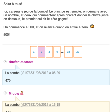
Salut à tous!
Ici, ça sera le jeu de la bombe! Le principe est simple: on démarre avec
un nombre, et ceux qui commentent après doivent donner le chiffre juste
en dessous, le premier qui dit le zéro gagne!
On commence à 500, et on relance quand on arrive à zéro
.
500!
1
2
3
4
...
38
39
Ancien membre
La bombe ;)
21/763
31/05/2012 à 08:29
479
Miuuw
La bombe ;)
22/763
31/05/2012 à 16:18