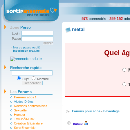
573
connectés
|
259 152
ados
Zone
Perso
metal
Login
Passe
-
Mot de passe oublié
Quel âg
-
Inscription gratuite
Recherche rapide
M
Sujet
Membre
1
Les
Forums
Forums ados !
Vidéos Drôles
Relations sentimentales
Sexualité
Forums pour ados
-
Bavardage
Humour
TV/Ciné/Musik
Création & littérature
bam68
SortirEnsemble