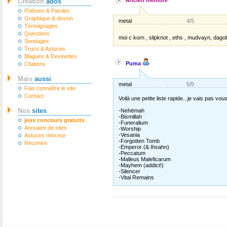
Ancien membre
Création
ados
Poèmes & Paroles
Graphique & dessin
metal
4/5
Témoignages
Questions
moi c korn , slipknot , eths , mudvayn, dago
Sondages
Trucs & Astuces
Blagues & Devinettes
Puma
Citations
Mais
aussi
metal
5/5
Fais connaître le site
Contact
Voilà une petite liste rapide...je vais pas vo
Nos
sites
-Nehëmah
-Bismillah
jeux concours gratuits
-Funeralium
Annuaire de sites
-Worship
-Vesania
Astuces minceur
-Forgotten Tomb
Recontre
-Emperor (& Ihsahn)
-Peccatum
-Malleus Maleficarum
-Mayhem (addict!)
-Silencer
-Vital Remains