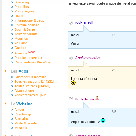
Bavardage
je veu juste savoir quelle groupe de metal vo
Pour filles
Pour garçons
Divers !
Informatique & Jeux
rock_n_roll
Entraide scolaire
Sport & Santé
Jeux de forums
metal
1/5
Meetings
Actualité
Aucun.
Cuisine
New!
Animaux
Pour les nouveaux
Ancien membre
Commentaires WebZine
metal
2/5
Les
Ados
Chercher un membre
Le metal c'est mal
Tous les garçons [144231]
Toutes les filles [114921]
Album photos
Anniversaires du jour !
Fuck_la_vie
Le
Webzine
Amour
metal
3/5
Psychologie
Sexualité
Ange Du Ghetto -->
Mode & beauté
Musique