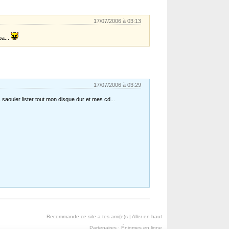
17/07/2006 à 03:13
ba...
17/07/2006 à 03:29
us saouler lister tout mon disque dur et mes cd...
Recommande ce site a tes ami(e)s
|
Aller en haut
Partenaires :
Énigmes en ligne