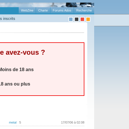
WebZine
Charte
Forums Ados
Recherche
 inscrits
e avez-vous ?
oins de 18 ans
8 ans ou plus
metal
5
17/07/06 à 02:08