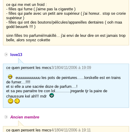
ce qui me met un froid :
- filles qui fume ( j'aime pas la cigarette )
- filles qui parle avec un petit aire supérieur ( j'ai horeur.. stop se crorie
supérieur )
- filles qui ont des boutons/pélicules/appareilles dentaires ( ooh maa
godd beuurrk !!! )
sinn filles tro parfumé/makillé... j'ai envi de leur dire on est jamais trop
belle, alors soyez cokette
love13
ce quen pensent les mecs
3/18
04/11/2006 à 19:09
euuuuuuuuuuu les pots de peintures......lorskelle est en trains
de fumer....!!!!
et si elle a une sacrée doze de parfum....!
et sa peu parraitre tre con lol.............jregarde tjr la paire de
chaussure kel ah!!! mdr
Ancien membre
ce quen pensent les mecs
4/18
04/11/2006 à 19:11