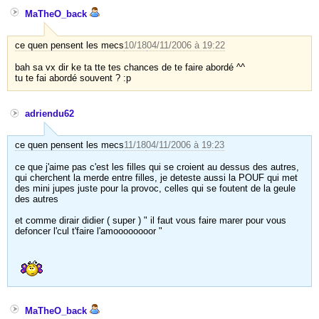
MaTheO_back
ce quen pensent les mecs
10/18
04/11/2006 à 19:22
bah sa vx dir ke ta tte tes chances de te faire abordé ^^
tu te fai abordé souvent ? :p
adriendu62
ce quen pensent les mecs
11/18
04/11/2006 à 19:23
ce que j'aime pas c'est les filles qui se croient au dessus des autres,
qui cherchent la merde entre filles, je deteste aussi la POUF qui met
des mini jupes juste pour la provoc, celles qui se foutent de la geule
des autres
et comme dirair didier ( super ) " il faut vous faire marer pour vous
defoncer l'cul t'faire l'amoooooooor "
MaTheO_back