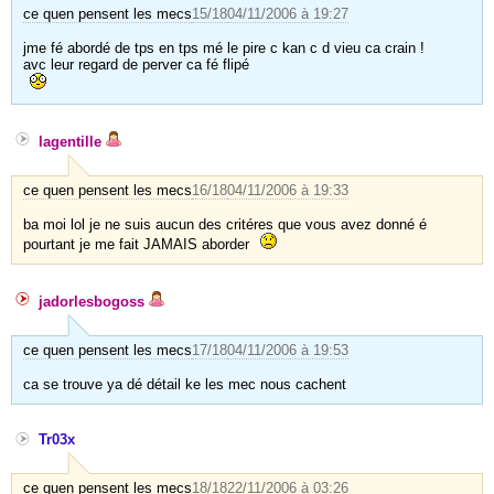
ce quen pensent les mecs
15/18
04/11/2006 à 19:27
jme fé abordé de tps en tps mé le pire c kan c d vieu ca crain !
avc leur regard de perver ca fé flipé
lagentille
ce quen pensent les mecs
16/18
04/11/2006 à 19:33
ba moi lol je ne suis aucun des critéres que vous avez donné é
pourtant je me fait JAMAIS aborder
jadorlesbogoss
ce quen pensent les mecs
17/18
04/11/2006 à 19:53
ca se trouve ya dé détail ke les mec nous cachent
Tr03x
ce quen pensent les mecs
18/18
22/11/2006 à 03:26