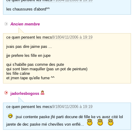
les chaussures d'abord^^
Ancien membre
ce quen pensent les mecs
8/18
04/11/2006 à 19:19
jvais pas dire jaime pas ...
jje prefere les fille en jupe
qui s'habille pas comme des pute
qui sont bien maquiller (pas un pot de peinture)
les fille caline
et jmen tape qu'elle fume ^^
jadorlesbogoss
ce quen pensent les mecs
9/18
04/11/2006 à 19:19
jsui contente paske jfé parti docune dé fille ke vs avez cité lol
jarete de dec paske mé chevilles von enflé...