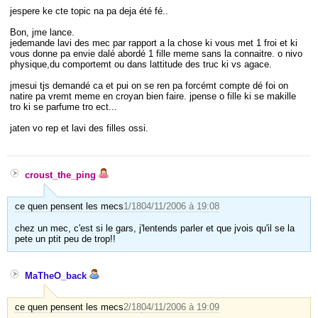
jespere ke cte topic na pa deja été fé..
Bon, jme lance.
jedemande lavi des mec par rapport a la chose ki vous met 1 froi et ki
vous donne pa envie dalé abordé 1 fille meme sans la connaitre. o nivo
physique,du comportemt ou dans lattitude des truc ki vs agace.
jmesui tjs demandé ca et pui on se ren pa forcémt compte dé foi on
natire pa vremt meme en croyan bien faire. jpense o fille ki se makille
tro ki se parfume tro ect...
jaten vo rep et lavi des filles ossi.
croust_the_ping
ce quen pensent les mecs
1/18
04/11/2006 à 19:08
chez un mec, c'est si le gars, j'lentends parler et que jvois qu'il se la
pete un ptit peu de trop!!
MaTheO_back
ce quen pensent les mecs
2/18
04/11/2006 à 19:09