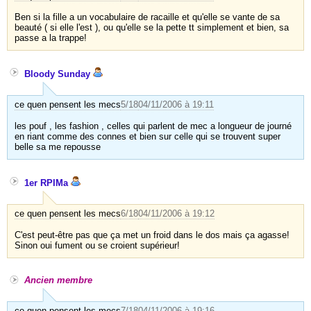
Ben si la fille a un vocabulaire de racaille et qu'elle se vante de sa
beauté ( si elle l'est ), ou qu'elle se la pette tt simplement et bien, sa
passe a la trappe!
Bloody Sunday
ce quen pensent les mecs
5/18
04/11/2006 à 19:11
les pouf , les fashion , celles qui parlent de mec a longueur de journé
en riant comme des connes et bien sur celle qui se trouvent super
belle sa me repousse
1er RPIMa
ce quen pensent les mecs
6/18
04/11/2006 à 19:12
C'est peut-être pas que ça met un froid dans le dos mais ça agasse!
Sinon oui fument ou se croient supérieur!
Ancien membre
ce quen pensent les mecs
7/18
04/11/2006 à 19:16