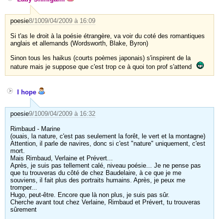
poesie
8/10
09/04/2009 à 16:09
Si t'as le droit à la poésie étrangère, va voir du coté des romantiques
anglais et allemands (Wordsworth, Blake, Byron)
Sinon tous les haikus (courts poèmes japonais) s'inspirent de la
nature mais je suppose que c'est trop ce à quoi ton prof s'attend
I hope
poesie
9/10
09/04/2009 à 16:32
Rimbaud - Marine
(ouais, la nature, c'est pas seulement la forêt, le vert et la montagne)
Attention, il parle de navires, donc si c'est "nature" uniquement, c'est
mort.
Mais Rimbaud, Verlaine et Prévert...
Après, je suis pas tellement calé, niveau poésie... Je ne pense pas
que tu trouveras du côté de chez Baudelaire, à ce que je me
souviens, il fait plus des portraits humains. Après, je peux me
tromper...
Hugo, peut-être. Encore que là non plus, je suis pas sûr.
Cherche avant tout chez Verlaine, Rimbaud et Prévert, tu trouveras
sûrement