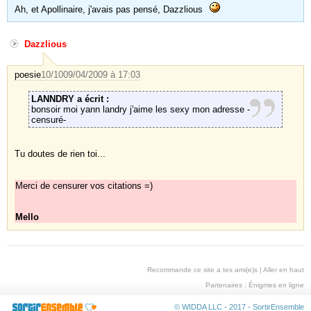
Ah, et Apollinaire, j'avais pas pensé, Dazzlious
Dazzlious
poesie
10/10
09/04/2009 à 17:03
LANNDRY a écrit :
bonsoir moi yann landry j'aime les sexy mon adresse -
censuré-
Tu doutes de rien toi...
Merci de censurer vos citations =)
Mello
Recommande ce site a tes ami(e)s
|
Aller en haut
Partenaires :
Énigmes en ligne
© WIDDA LLC - 2017 -
SortirEnsemble