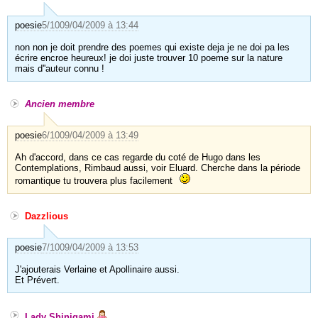
poesie
5/10
09/04/2009 à 13:44
non non je doit prendre des poemes qui existe deja je ne doi pa les
écrire encroe heureux! je doi juste trouver 10 poeme sur la nature
mais d''auteur connu !
Ancien membre
poesie
6/10
09/04/2009 à 13:49
Ah d'accord, dans ce cas regarde du coté de Hugo dans les
Contemplations, Rimbaud aussi, voir Eluard. Cherche dans la période
romantique tu trouvera plus facilement
Dazzlious
poesie
7/10
09/04/2009 à 13:53
J'ajouterais Verlaine et Apollinaire aussi.
Et Prévert.
Lady Shinigami