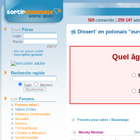
569
connectés
|
259 147
ados
Zone
Perso
Dissert' en polonais "eur
Login
Passe
-
Mot de passe oublié
Quel âg
-
Inscription gratuite
Recherche rapide
M
Sujet
Membre
1
Les
Forums
Forums ados !
Vidéos Drôles
Relations sentimentales
Sexualité
Forums pour ados
-
Bavardage
Humour
TV/Ciné/Musik
Moody Woman
Dis
Création & littérature
SortirEnsemble