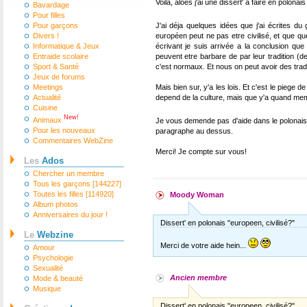
Voila, aloes j'ai une dissert' a faire en polonais
Bavardage
Pour filles
Pour garçons
J'ai déja quelques idées que j'ai écrites d
Divers !
européen peut ne pas etre civilisé, et que que
Informatique & Jeux
écrivant je suis arrivée a la conclusion que l
Entraide scolaire
peuvent etre barbare de par leur tradition (
Sport & Santé
c'est normaux. Et nous on peut avoir des tradit
Jeux de forums
Meetings
Mais bien sur, y'a les lois. Et c'est le piege
Actualité
depend de la culture, mais que y'a quand meme
Cuisine
New!
Animaux
Je vous demende pas d'aide dans le polonai
Pour les nouveaux
paragraphe au dessus.
Commentaires WebZine
Merci! Je compte sur vous!
Les
Ados
Chercher un membre
Tous les garçons [144227]
Toutes les filles [114920]
Moody Woman
Album photos
Anniversaires du jour !
Dissert' en polonais "europeen, civilisé?"
Le
Webzine
Merci de votre aide hein...
Amour
Psychologie
Sexualité
Ancien membre
Mode & beauté
Musique
Dissert' en polonais "europeen, civilisé?"