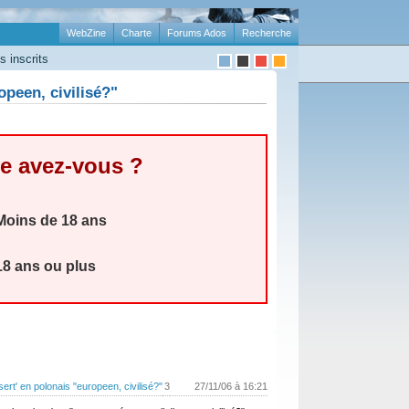
WebZine
Charte
Forums Ados
Recherche
 inscrits
opeen, civilisé?"
e avez-vous ?
oins de 18 ans
8 ans ou plus
sert' en polonais "europeen, civilisé?"
3
27/11/06 à 16:21