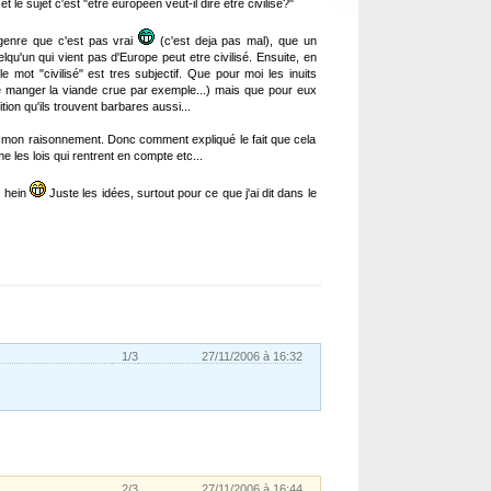
 et le sujet c'est "etre européen veut-il dire etre civilisé?"
u genre que c'est pas vrai
(c'est deja pas mal), que un
lqu'un qui vient pas d'Europe peut etre civilisé. Ensuite, en
e mot "civilisé" est tres subjectif. Que pour moi les inuits
de manger la viande crue par exemple...) mais que pour eux
ion qu'ils trouvent barbares aussi...
 de mon raisonnement. Donc comment expliqué le fait que cela
 les lois qui rentrent en compte etc...
s hein
Juste les idées, surtout pour ce que j'ai dit dans le
1/3
27/11/2006 à 16:32
2/3
27/11/2006 à 16:44