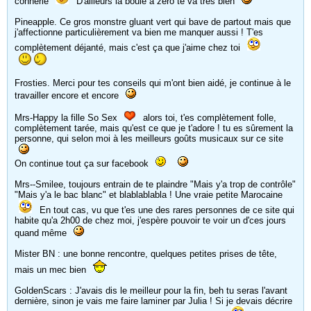
connerie
D'ailleurs la boule à zéro te va très bien
Pineapple. Ce gros monstre gluant vert qui bave de partout mais que
j'affectionne particulièrement va bien me manquer aussi ! T'es
complètement déjanté, mais c'est ça que j'aime chez toi
Frosties. Merci pour tes conseils qui m'ont bien aidé, je continue à le
travailler encore et encore
Mrs-Happy la fille So Sex
alors toi, t'es complètement folle,
complètement tarée, mais qu'est ce que je t'adore ! tu es sûrement la
personne, qui selon moi à les meilleurs goûts musicaux sur ce site
On continue tout ça sur facebook
Mrs--Smilee, toujours entrain de te plaindre "Mais y'a trop de contrôle"
"Mais y'a le bac blanc" et blablablabla ! Une vraie petite Marocaine
En tout cas, vu que t'es une des rares personnes de ce site qui
habite qu'a 2h00 de chez moi, j'espère pouvoir te voir un d'ces jours
quand même
Mister BN : une bonne rencontre, quelques petites prises de tête,
mais un mec bien
GoldenScars : J'avais dis le meilleur pour la fin, beh tu seras l'avant
dernière, sinon je vais me faire laminer par Julia ! Si je devais décrire