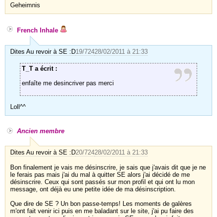
Geheimnis
French Inhale
Dites Au revoir à SE :D
19/724
28/02/2011 à 21:33
T_T a écrit :
enfaîte me desincriver pas merci
Loll^^
Ancien membre
Dites Au revoir à SE :D
20/724
28/02/2011 à 21:33
Bon finalement je vais me désinscrire, je sais que j'avais dit que je ne
le ferais pas mais j'ai du mal à quitter SE alors j'ai décidé de me
désinscrire. Ceux qui sont passés sur mon profil et qui ont lu mon
message, ont déjà eu une petite idée de ma désinscription.
Que dire de SE ? Un bon passe-temps! Les moments de galères
m'ont fait venir ici puis en me baladant sur le site, j'ai pu faire des