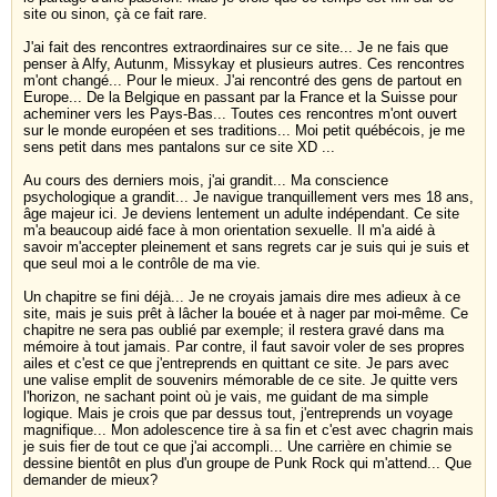
site ou sinon, çà ce fait rare.
J'ai fait des rencontres extraordinaires sur ce site... Je ne fais que
penser à Alfy, Autunm, Missykay et plusieurs autres. Ces rencontres
m'ont changé... Pour le mieux. J'ai rencontré des gens de partout en
Europe... De la Belgique en passant par la France et la Suisse pour
acheminer vers les Pays-Bas... Toutes ces rencontres m'ont ouvert
sur le monde européen et ses traditions... Moi petit québécois, je me
sens petit dans mes pantalons sur ce site XD ...
Au cours des derniers mois, j'ai grandit... Ma conscience
psychologique a grandit... Je navigue tranquillement vers mes 18 ans,
âge majeur ici. Je deviens lentement un adulte indépendant. Ce site
m'a beaucoup aidé face à mon orientation sexuelle. Il m'a aidé à
savoir m'accepter pleinement et sans regrets car je suis qui je suis et
que seul moi a le contrôle de ma vie.
Un chapitre se fini déjà... Je ne croyais jamais dire mes adieux à ce
site, mais je suis prêt à lâcher la bouée et à nager par moi-même. Ce
chapitre ne sera pas oublié par exemple; il restera gravé dans ma
mémoire à tout jamais. Par contre, il faut savoir voler de ses propres
ailes et c'est ce que j'entreprends en quittant ce site. Je pars avec
une valise emplit de souvenirs mémorable de ce site. Je quitte vers
l'horizon, ne sachant point où je vais, me guidant de ma simple
logique. Mais je crois que par dessus tout, j'entreprends un voyage
magnifique... Mon adolescence tire à sa fin et c'est avec chagrin mais
je suis fier de tout ce que j'ai accompli... Une carrière en chimie se
dessine bientôt en plus d'un groupe de Punk Rock qui m'attend... Que
demander de mieux?