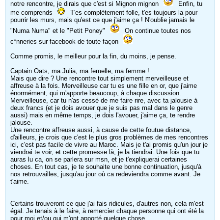
notre rencontre, je dirais que c'est si Mignon mignon
Enfin, tu
me comprends
T'es complètement folle, t'es toujours la pour
pourrir les murs, mais qu'est ce que j'aime ça ! N'oublie jamais le
"Numa Numa" et le "Petit Poney"
On continue toutes nos
c*nneries sur facebook de toute façon
Comme promis, le meilleur pour la fin, du moins, je pense.
Captain Oats, ma Julia, ma femelle, ma femme !
Mais que dire ? Une rencontre tout simplement merveilleuse et
affreuse à la fois. Merveilleuse car tu es une fille en or, que j'aime
énormément, qui m'apporte beaucoup, à chaque discussion.
Merveilleuse, car tu n'as cessé de me faire rire, avec ta jalousie à
deux francs (et je dois avouer que je suis pas mal dans le genre
aussi) mais en même temps, je dois l'avouer, j'aime ça, te rendre
jalouse.
Une rencontre affreuse aussi, à cause de cette foutue distance,
d'ailleurs, je crois que c'est le plus gros problèmes de mes rencontres
ici, c'est pas facile de vivre au Maroc. Mais je t'ai promis qu'un jour je
viendrai te voir, et cette promesse là, je la tiendrai. Une fois que tu
auras lu ca, on se parlera sur msn, et je t'expliquerai certaines
choses. En tout cas, je te souhaite une bonne continuation, jusqu'à
nos retrouvailles, jusqu'au jour où ca redeviendra comme avant. Je
t'aime.
Certains trouveront ce que j'ai fais ridicules, d'autres non, cela m'est
égal. Je tenais à le faire, à remercier chaque personne qui ont été la
pour moi et/ou qui m'ont apporté quelque chose.