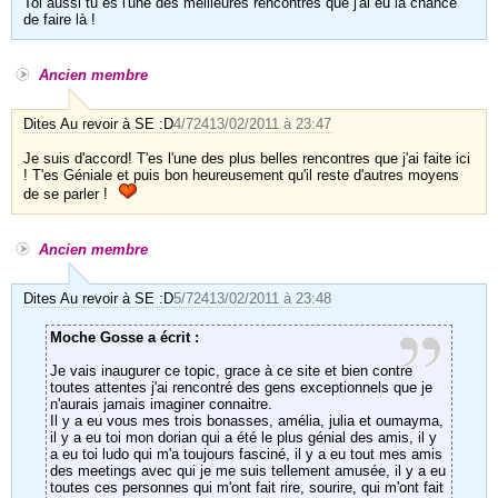
Toi aussi tu es l'une des meilleures rencontres que j'ai eu la chance
de faire là !
Ancien membre
Dites Au revoir à SE :D
4/724
13/02/2011 à 23:47
Je suis d'accord! T'es l'une des plus belles rencontres que j'ai faite ici
! T'es Géniale et puis bon heureusement qu'il reste d'autres moyens
de se parler !
Ancien membre
Dites Au revoir à SE :D
5/724
13/02/2011 à 23:48
Moche Gosse a écrit :
Je vais inaugurer ce topic, grace à ce site et bien contre
toutes attentes j'ai rencontré des gens exceptionnels que je
n'aurais jamais imaginer connaitre.
Il y a eu vous mes trois bonasses, amélia, julia et oumayma,
il y a eu toi mon dorian qui a été le plus génial des amis, il y
a eu toi ludo qui m'a toujours fasciné, il y a eu tout mes amis
des meetings avec qui je me suis tellement amusée, il y a eu
toutes ces personnes qui m'ont fait rire, sourire, qui m'ont fait