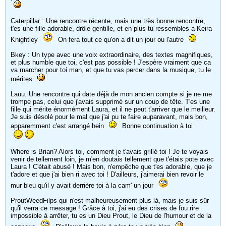
Caterpillar : Une rencontre récente, mais une très bonne rencontre,
t'es une fille adorable, drôle gentille, et en plus tu ressembles a Keira
Knightley
On fera tout ce qu'on a dit un jour ou l'autre
Bkey : Un type avec une voix extraordinaire, des textes magnifiques,
et plus humble que toi, c'est pas possible ! J'espère vraiment que ca
va marcher pour toi man, et que tu vas percer dans la musique, tu le
mérites
Lauu. Une rencontre qui date déjà de mon ancien compte si je ne me
trompe pas, celui que j'avais supprimé sur un coup de tête. T'es une
fille qui mérite énormément Laura, et il ne peut t'arriver que le meilleur.
Je suis désolé pour le mal que j'ai pu te faire auparavant, mais bon,
apparemment c'est arrangé hein
Bonne continuation à toi
Where is Brian? Alors toi, comment je t'avais grillé toi ! Je te voyais
venir de tellement loin, je m'en doutais tellement que t'étais pote avec
Laura ! C'était abusé ! Mais bon, n'empêche que t'es adorable, que je
t'adore et que j'ai bien ri avec toi ! D'ailleurs, j'aimerai bien revoir le
mur bleu qu'il y avait derrière toi à la cam' un jour
ProutWeedFilps qui n'est malheureusement plus là, mais je suis sûr
qu'il verra ce message ! Grâce à toi, j'ai eu des crises de fou rire
impossible à arrêter, tu es un Dieu Prout, le Dieu de l'humour et de la