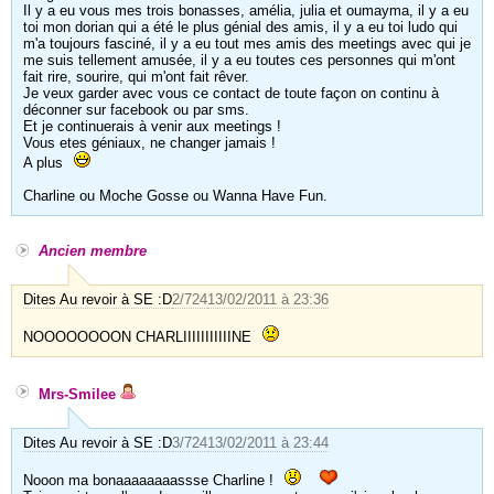
Il y a eu vous mes trois bonasses, amélia, julia et oumayma, il y a eu
toi mon dorian qui a été le plus génial des amis, il y a eu toi ludo qui
m'a toujours fasciné, il y a eu tout mes amis des meetings avec qui je
me suis tellement amusée, il y a eu toutes ces personnes qui m'ont
fait rire, sourire, qui m'ont fait rêver.
Je veux garder avec vous ce contact de toute façon on continu à
déconner sur facebook ou par sms.
Et je continuerais à venir aux meetings !
Vous etes géniaux, ne changer jamais !
A plus
Charline ou Moche Gosse ou Wanna Have Fun.
Ancien membre
Dites Au revoir à SE :D
2/724
13/02/2011 à 23:36
NOOOOOOOON CHARLIIIIIIIIIIINE
Mrs-Smilee
Dites Au revoir à SE :D
3/724
13/02/2011 à 23:44
Nooon ma bonaaaaaaaassse Charline !