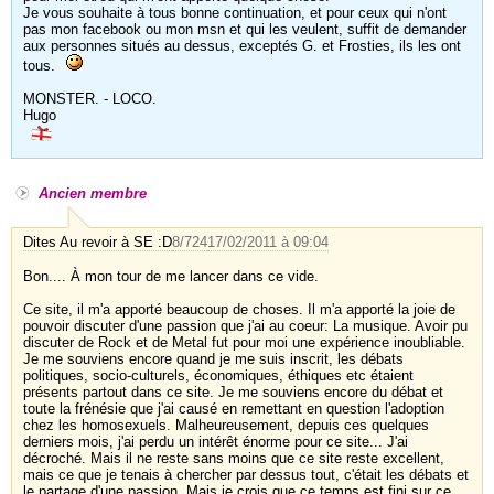
Je vous souhaite à tous bonne continuation, et pour ceux qui n'ont
pas mon facebook ou mon msn et qui les veulent, suffit de demander
aux personnes situés au dessus, exceptés G. et Frosties, ils les ont
tous.
MONSTER. - LOCO.
Hugo
Ancien membre
Dites Au revoir à SE :D
8/724
17/02/2011 à 09:04
Bon.... À mon tour de me lancer dans ce vide.
Ce site, il m'a apporté beaucoup de choses. Il m'a apporté la joie de
pouvoir discuter d'une passion que j'ai au coeur: La musique. Avoir pu
discuter de Rock et de Metal fut pour moi une expérience inoubliable.
Je me souviens encore quand je me suis inscrit, les débats
politiques, socio-culturels, économiques, éthiques etc étaient
présents partout dans ce site. Je me souviens encore du débat et
toute la frénésie que j'ai causé en remettant en question l'adoption
chez les homosexuels. Malheureusement, depuis ces quelques
derniers mois, j'ai perdu un intérêt énorme pour ce site... J'ai
décroché. Mais il ne reste sans moins que ce site reste excellent,
mais ce que je tenais à chercher par dessus tout, c'était les débats et
le partage d'une passion. Mais je crois que ce temps est fini sur ce