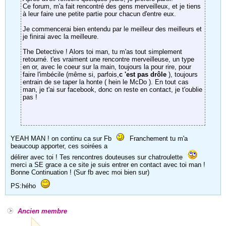
Ce forum, m'a fait rencontré des gens merveilleux, et je tiens
à leur faire une petite partie pour chacun d'entre eux.
Je commencerai bien entendu par le meilleur des meilleurs et
je finirai avec la meilleure.
The Detective ! Alors toi man, tu m'as tout simplement
retourné. t'es vraiment une rencontre merveilleuse, un type
en or, avec le coeur sur la main, toujours la pour rire, pour
faire l'imbécile (même si, parfois,
c 'est pas drôle
), toujours
entrain de se taper la honte ( hein le McDo ). En tout cas
man, je t'ai sur facebook, donc on reste en contact, je t'oublie
pas !
YEAH MAN ! on continu ca sur Fb
Franchement tu m'a
beaucoup apporter, ces soirées a
délirer avec toi ! Tes rencontres douteuses sur chatroulette
merci a SE grace a ce site je suis entrer en contact avec toi man !
Bonne Continuation ! (Sur fb avec moi bien sur)
PS:hého
Ancien membre