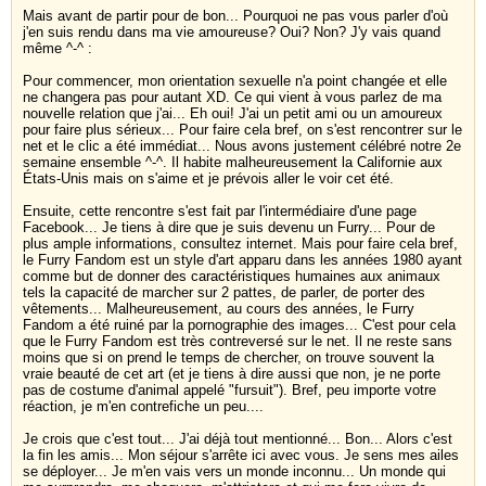
Mais avant de partir pour de bon... Pourquoi ne pas vous parler d'où
j'en suis rendu dans ma vie amoureuse? Oui? Non? J'y vais quand
même ^-^ :
Pour commencer, mon orientation sexuelle n'a point changée et elle
ne changera pas pour autant XD. Ce qui vient à vous parlez de ma
nouvelle relation que j'ai... Eh oui! J'ai un petit ami ou un amoureux
pour faire plus sérieux... Pour faire cela bref, on s'est rencontrer sur le
net et le clic a été immédiat... Nous avons justement célébré notre 2e
semaine ensemble ^-^. Il habite malheureusement la Californie aux
États-Unis mais on s'aime et je prévois aller le voir cet été.
Ensuite, cette rencontre s'est fait par l'intermédiaire d'une page
Facebook... Je tiens à dire que je suis devenu un Furry... Pour de
plus ample informations, consultez internet. Mais pour faire cela bref,
le Furry Fandom est un style d'art apparu dans les années 1980 ayant
comme but de donner des caractéristiques humaines aux animaux
tels la capacité de marcher sur 2 pattes, de parler, de porter des
vêtements... Malheureusement, au cours des années, le Furry
Fandom a été ruiné par la pornographie des images... C'est pour cela
que le Furry Fandom est très contreversé sur le net. Il ne reste sans
moins que si on prend le temps de chercher, on trouve souvent la
vraie beauté de cet art (et je tiens à dire aussi que non, je ne porte
pas de costume d'animal appelé "fursuit"). Bref, peu importe votre
réaction, je m'en contrefiche un peu....
Je crois que c'est tout... J'ai déjà tout mentionné... Bon... Alors c'est
la fin les amis... Mon séjour s'arrête ici avec vous. Je sens mes ailes
se déployer... Je m'en vais vers un monde inconnu... Un monde qui