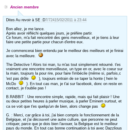
Ancien membre
Dites Au revoir à SE :D
7/724
15/02/2011 à 23:44
Bon allez, je me lance.
Après avoir réfléchi quelques jours, je préfère partir.
Ce forum, m'a fait rencontré des gens merveilleux, et je tiens à leur
faire une petite partie pour chacun d'entre eux.
Je commencerai bien entendu par le meilleur des meilleurs et je finirai
avec la meilleure.
The Detective ! Alors toi man, tu m'as tout simplement retourné. t'es
vraiment une rencontre merveilleuse, un type en or, avec le coeur sur
la main, toujours la pour rire, pour faire l'imbécile (même si, parfois,c
'est pas drôle
), toujours entrain de se taper la honte ( hein le
McDo
). En tout cas man, je t'ai sur facebook, donc on reste en
contact, je t'oublie pas !
B.RABBIT : Une rencontre simple, rapide, mais qui fait plaisir ! Une
ou deux petites heures à parler musique, à parler Eminem surtout, et
ca se voit que t'es quelqu'un de bien, alors change pas
G. : Merci, car grâce à toi, j'ai bien compris le fonctionnement de la
Belgique, et j'ai découvert une autre culture, que personne ne peut
critiquer, parce que je dois bien l'avouer, la Belgique est le meilleur
pays du monde. En tout cas bonne continuation à toi avec Dazzlious