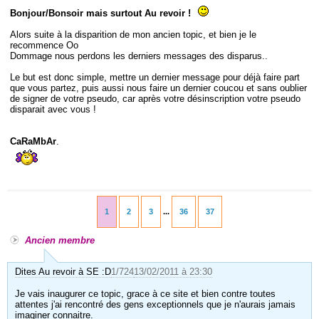
Bonjour/Bonsoir mais surtout Au revoir !
Alors suite à la disparition de mon ancien topic, et bien je le
recommence Oo
Dommage nous perdons les derniers messages des disparus..
Le but est donc simple, mettre un dernier message pour déjà faire part
que vous partez, puis aussi nous faire un dernier coucou et sans oublier
de signer de votre pseudo, car après votre désinscription votre pseudo
disparait avec vous !
CaRaMbAr
.
1
2
3
...
36
37
Ancien membre
Dites Au revoir à SE :D
1/724
13/02/2011 à 23:30
Je vais inaugurer ce topic, grace à ce site et bien contre toutes
attentes j'ai rencontré des gens exceptionnels que je n'aurais jamais
imaginer connaitre.