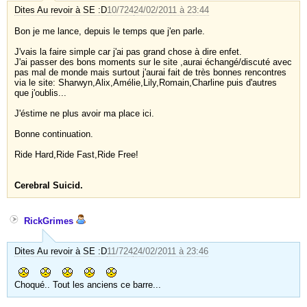
Dites Au revoir à SE :D
10/724
24/02/2011 à 23:44
Bon je me lance, depuis le temps que j'en parle.
J'vais la faire simple car j'ai pas grand chose à dire enfet.
J'ai passer des bons moments sur le site ,aurai échangé/discuté avec
pas mal de monde mais surtout j'aurai fait de très bonnes rencontres
via le site: Sharwyn,Alix,Amélie,Lily,Romain,Charline puis d'autres
que j'oublis...
J'éstime ne plus avoir ma place ici.
Bonne continuation.
Ride Hard,Ride Fast,Ride Free!
Cerebral Suicid.
RickGrimes
Dites Au revoir à SE :D
11/724
24/02/2011 à 23:46
Choqué.. Tout les anciens ce barre...