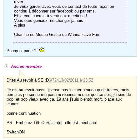
rêver.
Je veux garder avec vous ce contact de toute façon on
continu à déconner sur facebook ou par sms.
Et je continuerais à venir aux meetings !
Vous etes géniaux, ne changer jamais !
A plus
Charline ou Moche Gosse ou Wanna Have Fun.
Pourquoi partir ?
Ancien membre
Dites Au revoir à SE :D
6/724
13/02/2011 à 23:52
Je dis au revoir aussi, j'pense pas laisser beaucoup de traces, mais
bon plus personne me parle ni réponds ni quoi que ce soit, je suis de
trop, et trop vieux avec ça, 19 ans j'suis bientôt mort, place aux
jeunes.
bonne continuation
PS : Embêtez TêteDeRaisin[e]. elle est méchante.
SwitchON