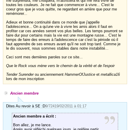
me surprendra, me choquera, m'attristera et qui me fera vivre de
toutes les couleurs. Je ne fait que commencer à vivre... C'est le
coeur gros que je vous quitte, ne regardant en arrière que pour me
remémorer...
Adieux et bonne continuité dans ce monde que j'appelle
l'adolescence... On a qu'une vie à vivre les amis alors il faut en
profiter car ces années seront vos plus belles. Les temps pourront se
faire dur pour certains mais la vie est une montagne russe... C'est le
temps de faire des erreurs à l'adolescence car c'est la période où il
faut apprendre de ses erreurs avant qu'il ne soit trop tard. Comme je
le dis souvent, nous sommes stables dans notre instabilité...
Ceci sont mes dernières paroles sur ce site...
Que le Rock vous mène vers le chemin de la vérité et de l'espoir
Tender Surender
ou anciennement
HammerOfJustice
et
metallica16
lors de mon inscription
Ancien membre
Dites Au revoir à SE :D
9/724
19/02/2011 à 01:17
Ancien membre a écrit :
Bon allez, je me lance.
Après avoir réfléchi quelques jours, je préfère partir.