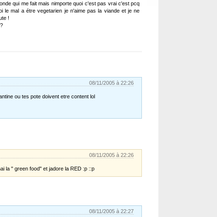
monde qui me fait mais nimporte quoi c'est pas vrai c'est pcq
 le mal a étre vegetarien je n'aime pas la viande et je ne
te !
 ?
08/11/2005 à 22:26
ntine ou tes pote doivent etre content lol
08/11/2005 à 22:26
i la " green food" et jadore la RED :p ::p
08/11/2005 à 22:27