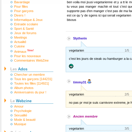
Bavardage
ben voila moi jsusi vegetarienne et y a tt le 
Pour filles
tu veux pas manger machin et tout c'est quoi
Pour garçons
supporte pas d'en manger c'est pas de ma fau
Divers !
est ce qu 'y de sgens ici qui serait vegetarien
Informatique & Jeux
bisous
Entraide scolaire
Sport & Santé
Jeux de forums
Meetings
Slytherin
Actualité
Cuisine
vegetarien
1/5
New!
Animaux
Pour les nouveaux
c'est les jours de steak ou hamburger a la ca
Commentaires WebZine
Les
Ados
Chercher un membre
Tous les garçons [144231]
timmy31
Toutes les filles [114921]
Album photos
Anniversaires du jour !
vegetarien
2/5
Le
Webzine
no pas pr moi je suis carnivore extreme, je ha
Amour
Psychologie
Sexualité
Ancien membre
Mode & beauté
Musique
vegetarien
3/5