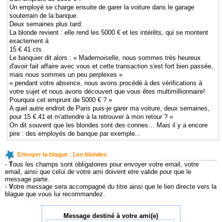
Un employé se charge ensuite de garer la voiture dans le garage
souterrain de la banque.
Deux semaines plus tard:
La blonde revient : elle rend les 5000 € et les intérêts, qui se montent
exactement à
15 € 41 cts.
Le banquier dit alors : « Mademoiselle, nous sommes très heureux
d'avoir fait affaire avec vous et cette transaction s'est fort bien passée,
mais nous sommes un peu perplexes »
« pendant votre absence, nous avons procédé à des vérifications à
votre sujet et nous avons découvert que vous êtes multimillionnaire!
Pourquoi cet emprunt de 5000 € ? »
A quel autre endroit de Paris puis-je garer ma voiture, deux semaines,
pour 15 € 41 et m'attendre à la retrouver à mon retour ? »
On dit souvent que les blondes sont des connes… Mais il y a encore
pire : des employés de banque par exemple...
Envoyer la blague : Les blondes
-
T
ous les champs sont obligatoires pour envoyer votre email, votre
email, ainsi que celui de votre ami doivent etre valide pour que le
message parte.
-
V
otre message sera accompagné du titre ainsi que le lien directe vers la
blague que vous lui recommandez.
Message destiné à votre ami(e)