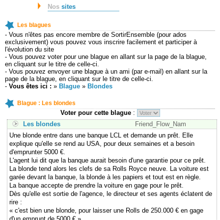
Nos
sites
Les blagues
- Vous n'êtes pas encore membre de SortirEnsemble (pour ados
exclusivement) vous pouvez vous inscrire facilement et participer à
l'évolution du site
- Vous pouvez voter pour une blague en allant sur la page de la blague,
en cliquant sur le titre de celle-ci.
- Vous pouvez envoyer une blague à un ami (par e-mail) en allant sur la
page de la blague, en cliquant sur le titre de celle-ci.
-
Vous êtes ici :
»
Blague
»
Blondes
Blague : Les blondes
Voter pour cette blague
:
Les blondes
Friend_Flow_Nam
Une blonde entre dans une banque LCL et demande un prêt. Elle
explique qu'elle se rend au USA, pour deux semaines et a besoin
d'emprunter 5000 €.
L'agent lui dit que la banque aurait besoin d'une garantie pour ce prêt.
La blonde tend alors les clefs de sa Rolls Royce neuve. La voiture est
garée devant la banque, la blonde à les papiers et tout est en règle.
La banque accepte de prendre la voiture en gage pour le prêt.
Dès qu'elle est sortie de l'agence, le directeur et ses agents éclatent de
rire :
« c'est bien une blonde, pour laisser une Rolls de 250.000 € en gage
d'un emprunt de 5000 € »