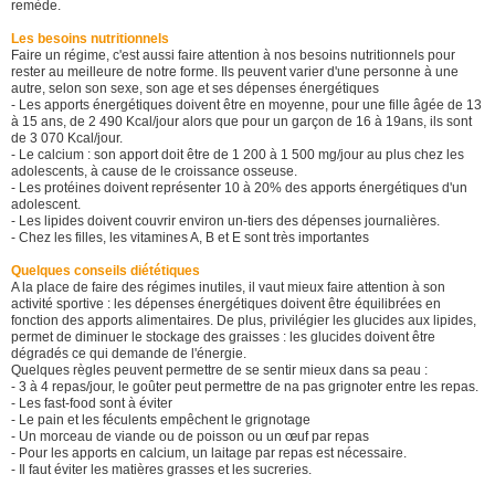
remède.
Les besoins nutritionnels
Faire un régime, c'est aussi faire attention à nos besoins nutritionnels pour
rester au meilleure de notre forme. Ils peuvent varier d'une personne à une
autre, selon son sexe, son age et ses dépenses énergétiques
- Les apports énergétiques doivent être en moyenne, pour une fille âgée de 13
à 15 ans, de 2 490 Kcal/jour alors que pour un garçon de 16 à 19ans, ils sont
de 3 070 Kcal/jour.
- Le calcium : son apport doit être de 1 200 à 1 500 mg/jour au plus chez les
adolescents, à cause de le croissance osseuse.
- Les protéines doivent représenter 10 à 20% des apports énergétiques d'un
adolescent.
- Les lipides doivent couvrir environ un-tiers des dépenses journalières.
- Chez les filles, les vitamines A, B et E sont très importantes
Quelques conseils diététiques
A la place de faire des régimes inutiles, il vaut mieux faire attention à son
activité sportive : les dépenses énergétiques doivent être équilibrées en
fonction des apports alimentaires. De plus, privilégier les glucides aux lipides,
permet de diminuer le stockage des graisses : les glucides doivent être
dégradés ce qui demande de l'énergie.
Quelques règles peuvent permettre de se sentir mieux dans sa peau :
- 3 à 4 repas/jour, le goûter peut permettre de na pas grignoter entre les repas.
- Les fast-food sont à éviter
- Le pain et les féculents empêchent le grignotage
- Un morceau de viande ou de poisson ou un œuf par repas
- Pour les apports en calcium, un laitage par repas est nécessaire.
- Il faut éviter les matières grasses et les sucreries.