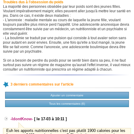
Troubles dus à l'obsession du poids
La majorité des personnes obsédée par leur poids sont des jeunes filles.
Voulant impérativement maigrir, elles peuvent aller jusqu'à mettre leur santé en
jeu. Dans ce cas, il existe deux maladies :
- L'anorexie : maladie mentale au cours de laquelle la jeune fille, voulant
toujours paraître plus mince perd l'appétit. Une adolescente anorexique devra
constamment être suivie par un médecin, un nutritionniste et un psychiatre si
elle veut guérir.
- La boulimie se traduit par une pulsion qui consiste à tout avaler selon sans
pour autant en avoir envies. Ensuite, une fois qu'elle a tout mangé, la jeune
fille se fait vomir. Comme l'anorexie, une adolescente boulimique devra être
suivie par un psychiatre.
Si on a besoin de perdre du poids pour se sentir bien dans sa peu, il ne faut
surtout pas suivre un régime de magazine qu'aurait l'effet inverse, il vaut mieux
consulter un nutritionniste qui prescrira un régime adapté à chacun.
3 derniers commentaires sur l'article
Ajouter un commentaire
Tous les commentaires (6)
-IdontKnow-
[ le 17-03 à 10:11 ]
Euh les apports nutritionnelles c'est pas plutôt 1900 calories pour les