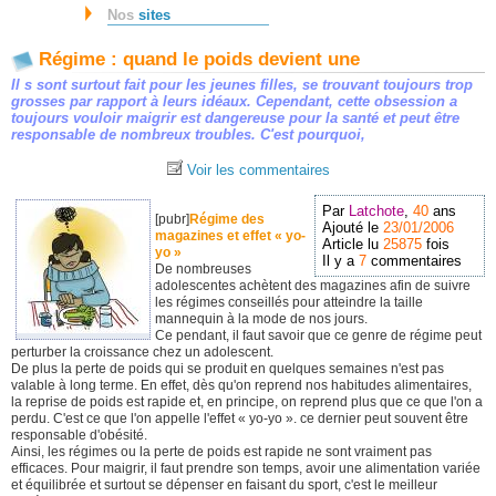
Nos
sites
Régime : quand le poids devient une
Il s sont surtout fait pour les jeunes filles, se trouvant toujours trop
grosses par rapport à leurs idéaux. Cependant, cette obsession a
toujours vouloir maigrir est dangereuse pour la santé et peut être
responsable de nombreux troubles. C'est pourquoi,
Voir les commentaires
Par
Latchote
,
40
ans
[pubr]
Régime des
Ajouté le
23/01/2006
magazines et effet « yo-
Article lu
25875
fois
yo »
Il y a
7
commentaires
De nombreuses
adolescentes achètent des magazines afin de suivre
les régimes conseillés pour atteindre la taille
mannequin à la mode de nos jours.
Ce pendant, il faut savoir que ce genre de régime peut
perturber la croissance chez un adolescent.
De plus la perte de poids qui se produit en quelques semaines n'est pas
valable à long terme. En effet, dès qu'on reprend nos habitudes alimentaires,
la reprise de poids est rapide et, en principe, on reprend plus que ce que l'on a
perdu. C'est ce que l'on appelle l'effet « yo-yo ». ce dernier peut souvent être
responsable d'obésité.
Ainsi, les régimes ou la perte de poids est rapide ne sont vraiment pas
efficaces. Pour maigrir, il faut prendre son temps, avoir une alimentation variée
et équilibrée et surtout se dépenser en faisant du sport, c'est le meilleur