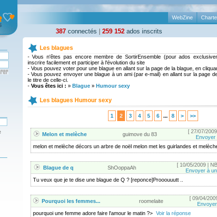
WebZine
Charte
387
connectés
|
259 152
ados inscrits
Les blagues
- Vous n'êtes pas encore membre de SortirEnsemble (pour ados exclusiv
inscrire facilement et participer à l'évolution du site
- Vous pouvez voter pour une blague en allant sur la page de la blague, en cliquant 
- Vous pouvez envoyer une blague à un ami (par e-mail) en allant sur la page de 
le titre de celle-ci.
-
Vous êtes ici :
»
Blague
»
Humour sexy
Les blagues
Humour sexy
1
2
3
4
5
6
...
8
>
>>
[ 27/07/2009
e
Melon et melèche
guimove du 83
Envoyer 
melon et melèche décors un arbre de noël melon met les guirlandes et melèche
[ 10/05/2009 | NB
Blague de q
ShOoppaAh
Envoyer à un
Tu veux que je te dise une blague de Q ? [reponce]Prooouuutt ..
[ 09/04/2009
Pourquoi les femmes...
roomelaite
Envoyer 
pourquoi une femme adore faire l'amour le matin ?>
Voir la réponse