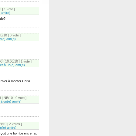
 | 1 vote ]
 ami(e)
nde?
B/10 | 0 vote ]
n(e) ami(e)
8 | 10.00/10 | 1 vote ]
r à un(e) ami(e)
ernier à monter Carla
 | NB/10 | 0 vote ]
à un(e) ami(e)
B/10 | 2 votes ]
n(e) ami(e)
erçoit une bombe entrer au