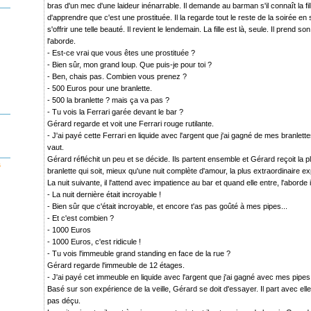
bras d'un mec d'une laideur inénarrable. Il demande au barman s'il connaît la fill
d'apprendre que c'est une prostituée. Il la regarde tout le reste de la soirée en s
s'offrir une telle beauté. Il revient le lendemain. La fille est là, seule. Il prend
l'aborde.
- Est-ce vrai que vous êtes une prostituée ?
- Bien sûr, mon grand loup. Que puis-je pour toi ?
- Ben, chais pas. Combien vous prenez ?
- 500 Euros pour une branlette.
- 500 la branlette ? mais ça va pas ?
- Tu vois la Ferrari garée devant le bar ?
Gérard regarde et voit une Ferrari rouge rutilante.
- J'ai payé cette Ferrari en liquide avec l'argent que j'ai gagné de mes branlette
vaut.
Gérard réfléchit un peu et se décide. Ils partent ensemble et Gérard reçoit la
s
branlette qui soit, mieux qu'une nuit complète d'amour, la plus extraordinaire ex
La nuit suivante, il l'attend avec impatience au bar et quand elle entre, l'abord
- La nuit dernière était incroyable !
- Bien sûr que c'était incroyable, et encore t'as pas goûté à mes pipes...
- Et c'est combien ?
- 1000 Euros
- 1000 Euros, c'est ridicule !
- Tu vois l'immeuble grand standing en face de la rue ?
Gérard regarde l'immeuble de 12 étages.
- J'ai payé cet immeuble en liquide avec l'argent que j'ai gagné avec mes pipes,
Basé sur son expérience de la veille, Gérard se doit d'essayer. Il part avec elle
pas déçu.