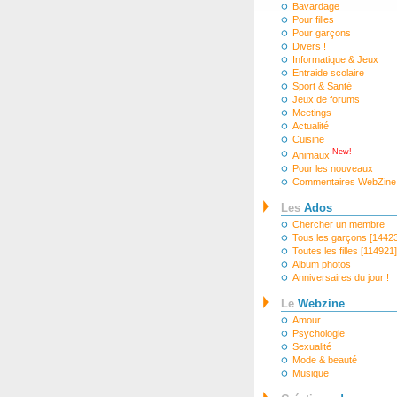
Bavardage
Pour filles
Pour garçons
Divers !
Informatique & Jeux
Entraide scolaire
Sport & Santé
Jeux de forums
Meetings
Actualité
Cuisine
New!
Animaux
Pour les nouveaux
Commentaires WebZine
Les
Ados
Chercher un membre
Tous les garçons [1442
Toutes les filles [114921]
Album photos
Anniversaires du jour !
Le
Webzine
Amour
Psychologie
Sexualité
Mode & beauté
Musique