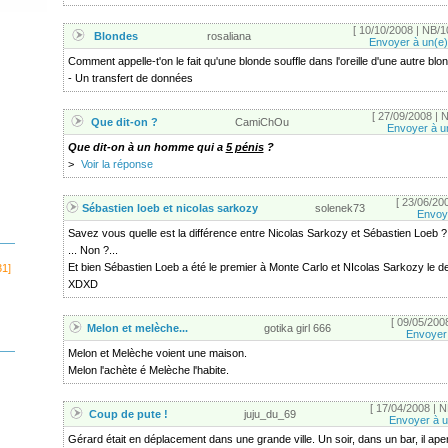
[ 10/10/2008 | NB/10
Blondes
rosaliana
Envoyer à un(e)
Comment appelle-t'on le fait qu'une blonde souffle dans l'oreille d'une autre blo
- Un transfert de données
[ 27/09/2008 | N
Que dit-on ?
CamiChOu
Envoyer à u
Que dit-on à un homme qui a
5 pénis
?
>
Voir la réponse
[ 23/06/200
Sébastien loeb et nicolas sarkozy
solenek73
Envoye
Savez vous quelle est la différence entre Nicolas Sarkozy et Sébastien Loeb ?
... Non ?...
Et bien Sébastien Loeb a été le premier à Monte Carlo et NIcolas Sarkozy le d
31]
XDXD
[ 09/05/2008
Melon et melèche...
gotika girl 666
Envoyer 
Melon et Melèche voient une maison.
Melon l'achète é Melèche l'habite.
[ 17/04/2008 | N
Coup de pute !
juju_du_69
Envoyer à u
Gérard était en déplacement dans une grande ville. Un soir, dans un bar, il ap