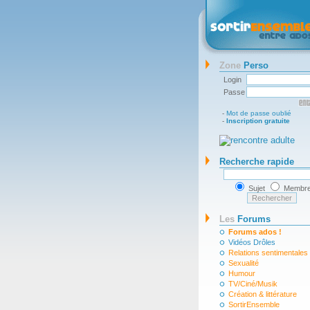
Zone
Perso
Login
Passe
-
Mot de passe oublié
-
Inscription gratuite
Recherche rapide
Sujet
Membr
Les
Forums
Forums ados !
Vidéos Drôles
Relations sentimentales
Sexualité
Humour
TV/Ciné/Musik
Création & littérature
SortirEnsemble