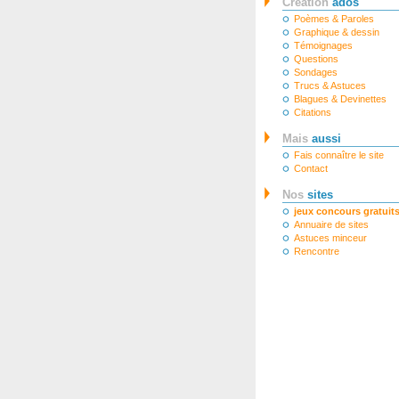
Création
ados
Poèmes & Paroles
Graphique & dessin
Témoignages
Questions
Sondages
Trucs & Astuces
Blagues & Devinettes
Citations
Mais
aussi
Fais connaître le site
Contact
Nos
sites
jeux concours gratuit
Annuaire de sites
Astuces minceur
Rencontre