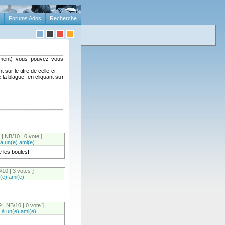
Forums Ados
Recherche
ement) vous pouvez vous
sur le titre de celle-ci.
la blague, en cliquant sur
 | NB/10 | 0 vote ]
à un(e) ami(e)
 les boules!!
/10 | 3 votes ]
(e) ami(e)
 | NB/10 | 0 vote ]
à un(e) ami(e)