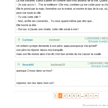
La nuit suivante, il peut à peine se contenir tant il est anxieux de la voir. Quand el
- Je suis accro !... T'es la meilleure ! Dis-moi, combien ça me coûte pour ta ch
Elle le prend par la main, l'emmène sur le trottoir, et montre le bas de la rue, où
peut voir toute la ville.
- Tu vois cette ville ?
- Non, arrête tes conneries... Tu veux quand même pas dire que...
Elle hoche la tête :
- Oui oui, si j'avais une chatte, cette ville serait à moi !
[ 16/04/2008 | NB/10
Cyclope
kevinouh
Envoyer à un(e)
Un enfant cyclope demande à son père: papa pourquoi je n'ai qu'oeil?
son père lui répond: laisse moi tranquille.
mais son fils insiste alors il lui dit c'est bon arrette de me casser la couille
[ 19/03/2008 | NB/
Sexualité
baziloudu33
Envoyer à un(
quesque 2 trous dans un trou?
reponse: ton nez dans mon cul !
1
2
3
4
5
6
...
8
>
>>
Recommande ce site a 