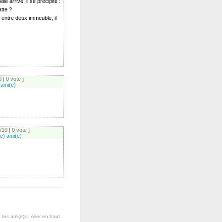
le arrive, il se précipite :
atte ?
, entre deux immeuble, il
 | 0 vote ]
 ami(e)
10 | 0 vote ]
e) ami(e)
tes ami(e)s
|
Aller en haut