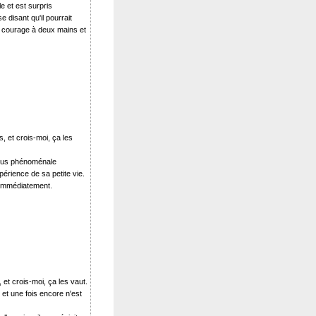
e et est surpris
e disant qu'il pourrait
 son courage à deux mains et
s, et crois-moi, ça les
 plus phénoménale
périence de sa petite vie.
e immédiatement.
 et crois-moi, ça les vaut.
 et une fois encore n'est