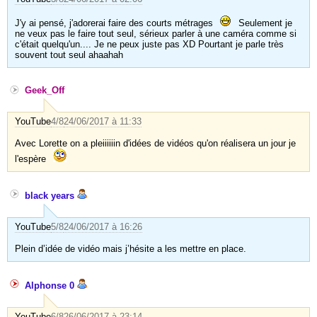
J'y ai pensé, j'adorerai faire des courts métrages
Seulement je
ne veux pas le faire tout seul, sérieux parler à une caméra comme si
c'était quelqu'un.... Je ne peux juste pas XD Pourtant je parle très
souvent tout seul ahaahah
Geek_Off
YouTube
4/8
24/06/2017 à 11:33
Avec Lorette on a pleiiiiiin d'idées de vidéos qu'on réalisera un jour je
l'espère
black years
YouTube
5/8
24/06/2017 à 16:26
Plein d’idée de vidéo mais j’hésite a les mettre en place.
Alphonse 0
YouTube
6/8
26/06/2017 à 23:14