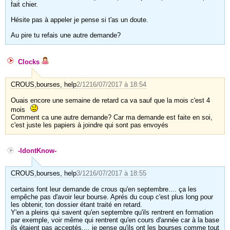
fait chier.
Hésite pas à appeler je pense si t'as un doute.
Au pire tu refais une autre demande?
Clocks
CROUS,bourses, help
2/12
16/07/2017 à 18:54
Ouais encore une semaine de retard ca va sauf que la mois c'est 4
mois
Comment ca une autre demande? Car ma demande est faite en soi,
c'est juste les papiers à joindre qui sont pas envoyés
-IdontKnow-
CROUS,bourses, help
3/12
16/07/2017 à 18:55
certains font leur demande de crous qu'en septembre.... ça les
empêche pas d'avoir leur bourse. Aprés du coup c'est plus long pour
les obtenir, ton dossier étant traité en retard.
Y'en a pleins qui savent qu'en septembre qu'ils rentrent en formation
par exemple, voir même qui rentrent qu'en cours d'année car à la base
ils étaient pas acceptés.... je pense qu'ils ont les bourses comme tout