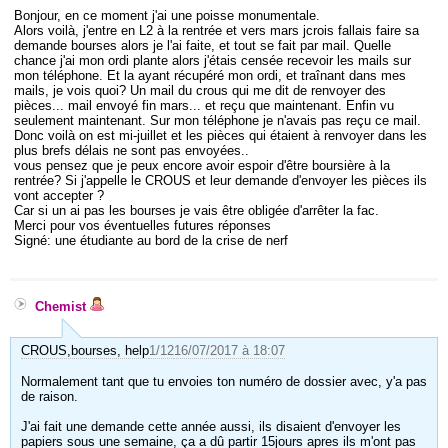
Bonjour, en ce moment j'ai une poisse monumentale.
Alors voilà, j'entre en L2 à la rentrée et vers mars jcrois fallais faire sa
demande bourses alors je l'ai faite, et tout se fait par mail. Quelle
chance j'ai mon ordi plante alors j'étais censée recevoir les mails sur
mon téléphone. Et la ayant récupéré mon ordi, et traînant dans mes
mails, je vois quoi? Un mail du crous qui me dit de renvoyer des
pièces... mail envoyé fin mars... et reçu que maintenant. Enfin vu
seulement maintenant. Sur mon téléphone je n'avais pas reçu ce mail.
Donc voilà on est mi-juillet et les pièces qui étaient à renvoyer dans les
plus brefs délais ne sont pas envoyées..
vous pensez que je peux encore avoir espoir d'être boursière à la
rentrée? Si j'appelle le CROUS et leur demande d'envoyer les pièces ils
vont accepter ?
Car si un ai pas les bourses je vais être obligée d'arrêter la fac.
Merci pour vos éventuelles futures réponses
Signé: une étudiante au bord de la crise de nerf
Chemist
CROUS,bourses, help
1/12
16/07/2017 à 18:07
Normalement tant que tu envoies ton numéro de dossier avec, y'a pas
de raison.
J'ai fait une demande cette année aussi, ils disaient d'envoyer les
papiers sous une semaine, ça a dû partir 15jours apres ils m'ont pas