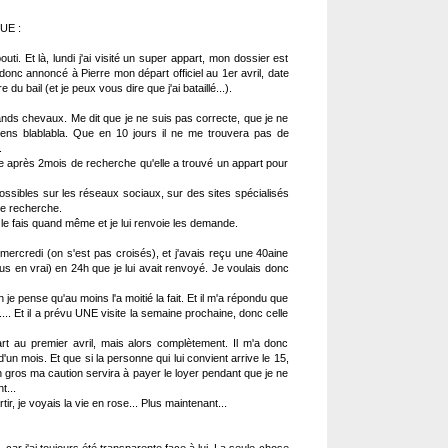
UE :
outi. Et là, lundi j'ai visité un super appart, mon dossier est
i donc annoncé à Pierre mon départ officiel au 1er avril, date
du bail (et je peux vous dire que j'ai bataillé...).
ands chevaux. Me dit que je ne suis pas correcte, que je ne
ens blablabla. Que en 10 jours il ne me trouvera pas de
.
nce après 2mois de recherche qu'elle a trouvé un appart pour
possibles sur les réseaux sociaux, sur des sites spécialisés
te recherche.
e le fais quand même et je lui renvoie les demande.
mercredi (on s'est pas croisés), et j'avais reçu une 40aine
us en vrai) en 24h que je lui avait renvoyé. Je voulais donc
 je pense qu'au moins l'a moitié la fait. Et il m'a répondu que
.... Et il a prévu UNE visite la semaine prochaine, donc celle
art au premier avril, mais alors complètement. Il m'a donc
d'un mois. Et que si la personne qui lui convient arrive le 15,
 gros ma caution servira à payer le loyer pendant que je ne
t...
ir, je voyais la vie en rose... Plus maintenant...