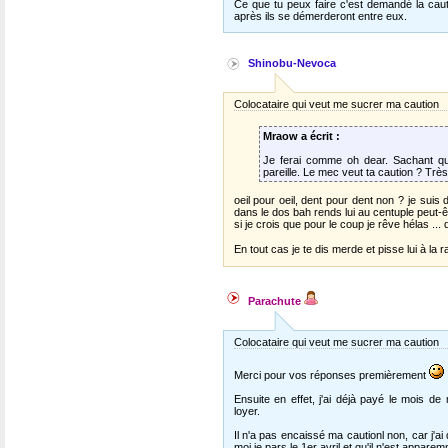
Ce que tu peux faire c'est demandé la caut
après ils se démerderont entre eux.
Shinobu-Nevoca
Colocataire qui veut me sucrer ma caution
Mraow a écrit :
Je ferai comme oh dear. Sachant qu'il
pareille. Le mec veut ta caution ? Très 
oeil pour oeil, dent pour dent non ? je suis
dans le dos bah rends lui au centuple peut-
si je crois que pour le coup je rêve hélas .
En tout cas je te dis merde et pisse lui à la ra
Parachute
Colocataire qui veut me sucrer ma caution
Merci pour vos réponses premièrement
Ensuite en effet, j'ai déjà payé le mois d
loyer.
Il n'a pas encaissé ma cautionl non, car j'
moi je pars le 1er avril et qu'il n'est appa