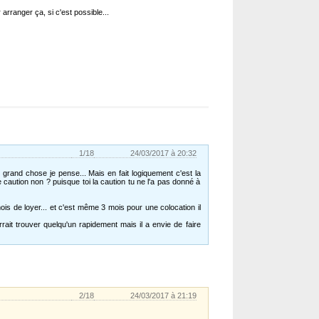
rranger ça, si c'est possible...
1/18
24/03/2017 à 20:32
rand chose je pense... Mais en fait logiquement c'est la
e caution non ? puisque toi la caution tu ne l'a pas donné à
ois de loyer... et c'est même 3 mois pour une colocation il
urrait trouver quelqu'un rapidement mais il a envie de faire
2/18
24/03/2017 à 21:19