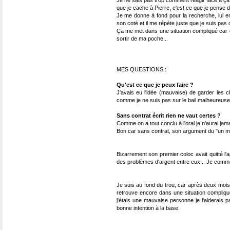
Je ne sais pas trop comment réagir face à ça, 
que je cache à Pierre, c'est ce que je pense de
Je me donne à fond pour la recherche, lui en
son coté et il me répète juste que je suis pas 
Ça me met dans une situation compliqué car en
sortir de ma poche...
MES QUESTIONS :
Qu'est ce que je peux faire ?
J'avais eu l'idée (mauvaise) de garder les c
comme je ne suis pas sur le bail malheureuse
Sans contrat écrit rien ne vaut certes ?
Comme on a tout conclu à l'oral je n'aurai jam
Bon car sans contrat, son argument du "un mo
Bizarrement son premier coloc avait quitté l'ap
des problèmes d'argent entre eux... Je comm
Je suis au fond du trou, car après deux moi
retrouve encore dans une situation compliqué
j'étais une mauvaise personne je l'aiderais
bonne intention à la base.