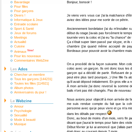
Bavardage
Bonjour, bonsoir !
Pour filles
Pour garçons
Divers !
Je viens vers vous car j'ai la malchance d'êtr
Informatique & Jeux
aviez des idées pour me sortir de ce pétrin.
Entraide scolaire
Sport & Santé
Anciennement bordelaise j'ai du m'installer s
Jeux de forums
début du stage j'avais pas forcément le temps
Meetings
tournée vers la coloc et j'ai eu "la chance" d
Actualité
Ça s'était super bien passé par skype, et ils 
Cuisine
chambre (j'ai quand même accepté de paye
New!
Bordeaux pour pouvoir avoir la chambre mais
Animaux
Pour les nouveaux
Commentaires WebZine
On a procédé de la façon suivante. Mon colo
coloc avec un garçon. Ils ont donc tous les
Les
Ados
garçon qui a décidé de partir. Refusant de 
Chercher un membre
peut etre plus tard pourquoi...) Une fille l'a a
Tous les garçons [144231]
qu'il avait déposé initialement. En gros elle a r
Toutes les filles [114921]
À mon arrivée j'ai donc reversé la somme de l
Album photos
bails n'ont pas été changés. Pas de nouveau bai
Anniversaires du jour !
Nous avions pour objectif à mon arrivée de fa
Le
Webzine
me suis rendue compte du fait que la cohab
Amour
personne avec qui je peux vivre et ça m'a mi
Psychologie
dans les détails par respect
Sexualité
Donc, au bout de moins d'un mois, vers fin j
Mode & beauté
disant que j'aurai le temps pour faire des visit
Musique
Début février je lui ai annoncé que j'allais part
était donc au courant depuis 2 mois.