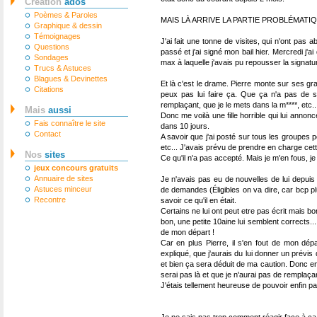
Création
ados
Poèmes & Paroles
MAIS LÀ ARRIVE LA PARTIE PROBLÉMATIQ
Graphique & dessin
Témoignages
J'ai fait une tonne de visites, qui n'ont pas ab
Questions
passé et j'ai signé mon bail hier. Mercredi j'a
Sondages
max à laquelle j'avais pu repousser la signature 
Trucs & Astuces
Blagues & Devinettes
Et là c'est le drame. Pierre monte sur ses gr
Citations
peux pas lui faire ça. Que ça n'a pas de s
remplaçant, que je le mets dans la m****, etc..
Mais
aussi
Donc me voilà une fille horrible qui lui anno
Fais connaître le site
dans 10 jours.
Contact
A savoir que j'ai posté sur tous les groupes 
etc... J'avais prévu de prendre en charge cet
Nos
sites
Ce qu'il n'a pas accepté. Mais je m'en fous, j
jeux concours gratuits
Annuaire de sites
Je n'avais pas eu de nouvelles de lui depuis 
Astuces minceur
de demandes (Éligibles on va dire, car bcp pl
Recontre
savoir ce qu'il en était.
Certains ne lui ont peut etre pas écrit mais bon
bon, une petite 10aine lui semblent corrects...
de mon départ !
Car en plus Pierre, il s'en fout de mon dép
expliqué, que j'aurais du lui donner un prévis 
et bien ça sera déduit de ma caution. Donc en
serai pas là et que je n'aurai pas de remplaçan
J'étais tellement heureuse de pouvoir enfin part