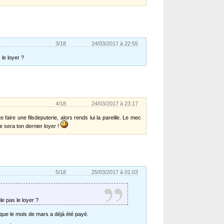
3/18
24/03/2017 à 22:55
 le loyer ?
4/18
24/03/2017 à 23:17
 faire une filsdeputerie, alors rends lui la pareille. Le mec
ce sera ton dernier loyer !
5/18
25/03/2017 à 01:03
le pas le loyer ?
 que le mois de mars a déjà été payé.