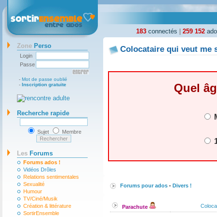
183
connectés
|
259 152
ados
Zone
Perso
Colocataire qui veut me 
Login
Passe
-
Mot de passe oublié
Quel âg
-
Inscription gratuite
Recherche rapide
M
Sujet
Membre
1
Les
Forums
Forums ados !
Vidéos Drôles
Relations sentimentales
Sexualité
Forums pour ados
-
Divers !
Humour
TV/Ciné/Musik
Création & littérature
Coloca
Parachute
SortirEnsemble