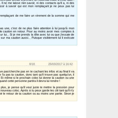
 ne me laisse rien savoir, ni des contacts qu'il a, ni des
éussir à savoir qui est mon remplaçant je ne peux pas lui
 remplaçant de me faire un virement de la somme qui me
as une, c'est de ne plus faire attention à lui jusqu'à mon
s de caution en retour. Pour au moins avoir mes comptes à
 lui... Si je me prends la tête avec lui ou que j'essaie de
ur ma caution aussi... Puisque visiblement lui il exécute
8/18
25/03/2017 à 16:42
uve pas/cherche pas en te cachant les infos et au final il va
ne l'a pas ta caution, donc tant qu'il trouve pas quelqu'un, il
. Et même si le prochain coloc lui donne la caution ou une
 quand cette personne partira il devra lui rendre !
plus, je pense qu'il veut juste te mettre la pression pour
 nouveau coloc. Aprés si tu peux garde les clé tant qu'il n'y
r le retour de ta caution ou au moins une partie. Sinon je