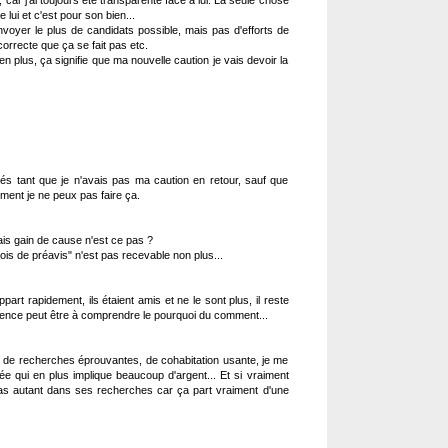
car j'ai toujours été transparente face à lui. La seule chose
 lui et c'est pour son bien...
voyer le plus de candidats possible, mais pas d'efforts de
correcte que ça se fait pas etc.
 plus, ça signifie que ma nouvelle caution je vais devoir la
lés tant que je n'avais pas ma caution en retour, sauf que
ment je ne peux pas faire ça.
ais gain de cause n'est ce pas ?
is de préavis" n'est pas recevable non plus...
part rapidement, ils étaient amis et ne le sont plus, il reste
ence peut être à comprendre le pourquoi du comment...
s de recherches éprouvantes, de cohabitation usante, je me
e qui en plus implique beaucoup d'argent... Et si vraiment
 pas autant dans ses recherches car ça part vraiment d'une