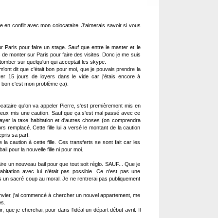
e en conflit avec mon colocataire. J'aimerais savoir si vous
ur Paris pour faire un stage. Sauf que entre le master et le
 de monter sur Paris pour faire des visites. Donc je me suis
e tomber sur quelqu'un qui acceptait les skype.
m'ont dit que c'était bon pour moi, que je pouvais prendre la
r 15 jours de loyers dans le vide car j'étais encore à
 bon c'est mon problème ça).
cataire qu'on va appeler Pierre, s'est premièrement mis en
 deux mis une caution. Sauf que ça s'est mal passé avec ce
payer la taxe habitation et d'autres choses (on comprendra
lors remplacé. Cette fille lui a versé le montant de la caution
epris sa part.
a caution à cette fille. Ces transferts se sont fait car les
l pour la nouvelle fille ni pour moi.
ire un nouveau bail pour que tout soit réglo. SAUF... Que je
itation avec lui n'était pas possible. Ce n'est pas une
s un sacré coup au moral. Je ne rentrerai pas publiquement
anvier, j'ai commencé à chercher un nouvel appartement, me
es.
ir, que je cherchai, pour dans l'idéal un départ début avril. Il