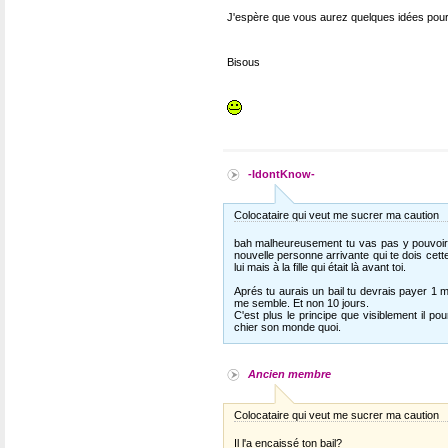
J'espère que vous aurez quelques idées pour a
Bisous
-IdontKnow-
Colocataire qui veut me sucrer ma caution
bah malheureusement tu vas pas y pouvoir g
nouvelle personne arrivante qui te dois cett
lui mais à la fille qui était là avant toi.
Aprés tu aurais un bail tu devrais payer 1 m
me semble. Et non 10 jours.
C'est plus le principe que visiblement il po
chier son monde quoi.
Ancien membre
Colocataire qui veut me sucrer ma caution
Il l'a encaissé ton bail?