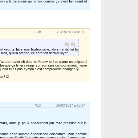
ion à la personne qui arrive comme ça s'est fait avant et
6/18
25/03/2017 à 01:11
 veut te faire une filsdeputerie, alors rends lui la
bien, qu'il la prenne, ce sera ton dernier loyer !
 d'accord avec oh dear et Mraow si il te plante un poignard
être que ça le fera réagir sur son sale comportement même
.. quand tu es pas sympa c'est compliquéde changer 😐
ie ! 😡
7/18
25/03/2017 à 16:07
e mars, donc je peux absolument par faire pression sur le
ai donné cette somme à l'ancienne colocataire. Mais comme
remment pas décidé à prendre un nouveau coloc à cette date..