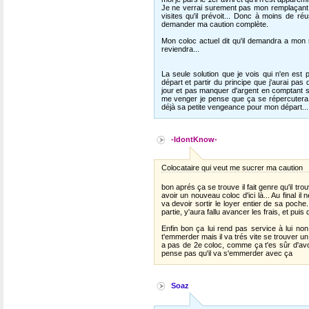
Je ne verrai surement pas mon remplaçant. Il
visites qu'il prévoit... Donc à moins de r
demander ma caution complète.
Mon coloc actuel dit qu'il demandra a mon
reviendra...
La seule solution que je vois qui n'en est p
départ et partir du principe que j'aurai pa
jour et pas manquer d'argent en comptant sur
me venger je pense que ça se répercutera s
déjà sa petite vengeance pour mon départ...
-IdontKnow-
Colocataire qui veut me sucrer ma caution
bon aprés ça se trouve il fait genre qu'il tro
avoir un nouveau coloc d'ici là... Au final il 
va devoir sortir le loyer entier de sa poche
partie, y'aura fallu avancer les frais, et puis
Enfin bon ça lui rend pas service à lui non 
t'emmerder mais il va trés vite se trouver un
a pas de 2e coloc, comme ça t'es sûr d'avoi
pense pas qu'il va s'emmerder avec ça
Soaz