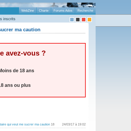
WebZine
Charte
Forums Ados
Recherche
 inscrits
sucrer ma caution
e avez-vous ?
oins de 18 ans
8 ans ou plus
taire qui veut me sucrer ma caution
18
24/03/17 à 19:02