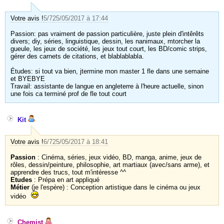
Votre avis !
5/7
25/05/2017 à 17:44
Passion: pas vraiment de passion particulière, juste plein d'intêrêts
divers; diy, séries, linguistique, dessin, les nanimaux, mtorcher la
gueule, les jeux de société, les jeux tout court, les BD/comic strips,
gérer des carnets de citations, et blablablabla.
Études: si tout va bien, jtermine mon master 1 fle dans une semaine
et BYEBYE
Travail: assistante de langue en angleterre à l'heure actuelle, sinon
une fois ca terminé prof de fle tout court
Kit
Votre avis !
6/7
25/05/2017 à 18:41
Passion
: Cinéma, séries, jeux vidéo, BD, manga, anime, jeux de
rôles, dessin/peinture, philosophie, art martiaux (avec/sans arme), et
apprendre des trucs, tout m'intéresse ^^
Etudes
: Prépa en art appliqué
Métier
(je l'espère) : Conception artistique dans le cinéma ou jeux
vidéo
Chemist