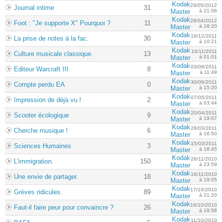
Kodak
29/05/2012
Journal intime
31
Master
à 21:06
Kodak
28/04/2012
Foot : "Je supporte X" Pourquoi ?
11
Master
à 18:20
Kodak
18/12/2011
La prise de notes à la fac.
30
Master
à 10:21
Kodak
16/11/2011
Culture musicale classique.
13
Master
à 01:01
Kodak
03/08/2011
Editeur Warcraft III
8
Master
à 11:49
Kodak
30/06/2011
Compte perdu EA
0
Master
à 15:20
Kodak
07/05/2011
Impression de déjà vu !
2
Master
à 03:44
Kodak
20/04/2011
Scooter écologique
9
Master
à 19:07
Kodak
28/03/2011
Cherche musique !
6
Master
à 16:50
Kodak
15/03/2011
Sciences Humaines
3
Master
à 18:45
Kodak
26/11/2010
L'immigration.
150
Master
à 23:59
Kodak
16/11/2010
Une envie de partager.
18
Master
à 19:05
Kodak
17/10/2010
Grèves ridicules.
89
Master
à 21:20
Kodak
16/10/2010
Faut-il faire peur pour convaincre ?
26
Master
à 19:58
Kodak
11/10/2010