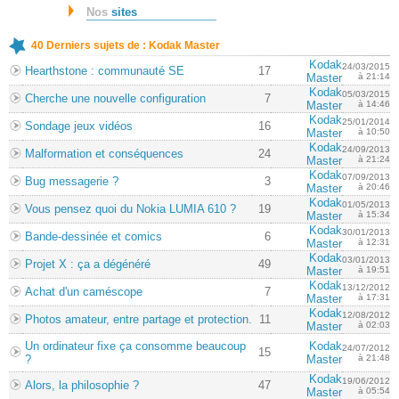
Nos
sites
40 Derniers sujets de : Kodak Master
Kodak
24/03/2015
Hearthstone : communauté SE
17
Master
à 21:14
Kodak
05/03/2015
Cherche une nouvelle configuration
7
Master
à 14:46
Kodak
25/01/2014
Sondage jeux vidéos
16
Master
à 10:50
Kodak
24/09/2013
Malformation et conséquences
24
Master
à 21:24
Kodak
07/09/2013
Bug messagerie ?
3
Master
à 20:46
Kodak
01/05/2013
Vous pensez quoi du Nokia LUMIA 610 ?
19
Master
à 15:34
Kodak
30/01/2013
Bande-dessinée et comics
6
Master
à 12:31
Kodak
03/01/2013
Projet X : ça a dégénéré
49
Master
à 19:51
Kodak
13/12/2012
Achat d'un caméscope
7
Master
à 17:31
Kodak
12/08/2012
Photos amateur, entre partage et protection.
11
Master
à 02:03
Un ordinateur fixe ça consomme beaucoup
Kodak
24/07/2012
15
?
Master
à 21:48
Kodak
19/06/2012
Alors, la philosophie ?
47
Master
à 05:54