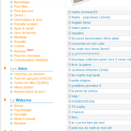
Bavardage
Pour filles
Pour garçons
maths terminal ES
Divers !
Maths : polynômes (1èreS)
Informatique & Jeux
Anglais 5ème
Entraide scolaire
Italien galere...
Sport & Santé
Jeux de forums
equation
Meetings
Excusez factorisation 3ème pitiez
Actualité
convertire en mm cube
Cuisine
les math nivo 4eme 3eme!!
New!
Animaux
2+2?????????????
Pour les nouveaux
physique collection parisi 1ere S vener vit
Commentaires WebZine
livre: la galere ...
Les
Ados
synthese d'histoire (2nde)
Chercher un membre
les maths trop facile
Tous les garçons [144231]
petite énigme...
Toutes les filles [114921]
problème première S
Album photos
la peste de camus
Anniversaires du jour !
help !
Le
Webzine
l'ORIENTATION
Amour
TS maths
Psychologie
chanson
Sexualité
Msn
Mode & beauté
je c pa koi faire plu tard
Musique
petit exo de math pr mon dm