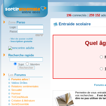
196
connectés
|
259 152
ados
Zone
Perso
Entraide scolaire
Login
Passe
-
Mot de passe oublié
Quel âg
-
Inscription gratuite
Recherche rapide
M
Sujet
Membre
1
Les
Forums
Forums ados !
Vidéos Drôles
Forums 
Relations sentimentales
Sexualité
Permettre de vous entraid
Humour
vos recherches ...
Il est 
TV/Ciné/Musik
dire ne pas utiliser de la
Création & littérature
SortirEnsemble