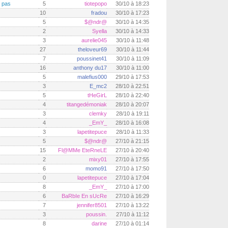
s pas
5
tiotepopo
30/10 à 18:23
10
fradou
30/10 à 17:23
5
$@ndr@
30/10 à 14:35
2
Syella
30/10 à 14:33
3
aurelie045
30/10 à 11:48
27
theloveur69
30/10 à 11:44
7
poussinet41
30/10 à 11:09
16
anthony du17
30/10 à 11:00
5
malefius000
29/10 à 17:53
3
E_mc2
28/10 à 22:51
5
tHeGirL
28/10 à 22:40
4
titangedémoniak
28/10 à 20:07
3
clemky
28/10 à 19:11
4
_EmY_
28/10 à 16:08
3
lapetitepuce
28/10 à 11:33
5
$@ndr@
27/10 à 21:15
15
Fl@MMe EteRneLE
27/10 à 20:40
2
mixy01
27/10 à 17:55
6
momo91
27/10 à 17:50
0
lapetitepuce
27/10 à 17:04
8
_EmY_
27/10 à 17:00
6
BaRbIe En sUcRe
27/10 à 16:29
7
jennifer8501
27/10 à 13:22
3
poussin.
27/10 à 11:12
8
darine
27/10 à 01:14