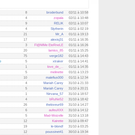
8
broderbund
02/11 à 10:58
4
zopala
02/11 à 10:48
9
RELIK
02/11 à 10:07
4
Slytherin
02/11 à 02:19
21
Mr_A
01/11 à 19:13
17
alexisj31
01/11 à 16:35
3
Fl@MMe EteRneLE
01/11 à 16:26
20
lamiss_85
01/11 à 15:25
75
verge182
01/11 à 14:43
e
5
xtraker
01/11 à 14:41
1
love_de_...
01/11 à 14:35
5
melinette
01/11 à 13:23
10
malefius000
01/11 à 12:34
4
Mariah Carey
31/10 à 21:33
5
Mariah Carey
31/10 à 20:21
1
Nirvana_57
31/10 à 18:57
4
bRuNe52
31/10 à 18:42
26
theloveur69
31/10 à 14:27
6
aufeuXXX
31/10 à 14:12
5
Mad-Moizelle
31/10 à 13:18
12
Kairette
31/10 à 09:47
19
le-blond!
31/10 à 03:25
12
poussinet41
30/10 à 19:34