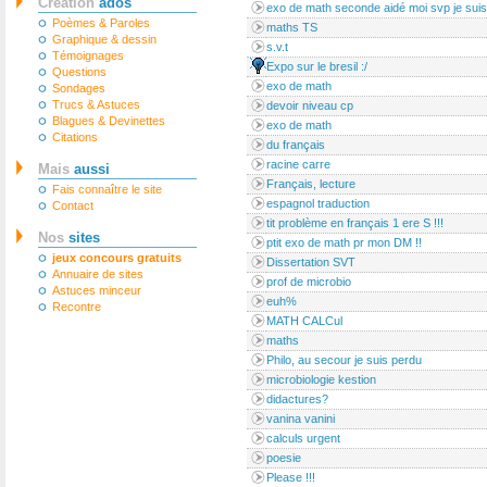
Création
ados
exo de math seconde aidé moi svp je sui
Poèmes & Paroles
maths TS
Graphique & dessin
s.v.t
Témoignages
Expo sur le bresil :/
Questions
exo de math
Sondages
Trucs & Astuces
devoir niveau cp
Blagues & Devinettes
exo de math
Citations
du français
racine carre
Mais
aussi
Français, lecture
Fais connaître le site
espagnol traduction
Contact
tit problème en français 1 ere S !!!
Nos
sites
ptit exo de math pr mon DM !!
jeux concours gratuits
Dissertation SVT
Annuaire de sites
prof de microbio
Astuces minceur
euh%
Recontre
MATH CALCul
maths
Philo, au secour je suis perdu
microbiologie kestion
didactures?
vanina vanini
calculs urgent
poesie
Please !!!