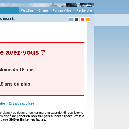
WebZine
Charte
Forums Ados
Recherche
 inscrits
e avez-vous ?
oins de 18 ans
8 ans ou plus
ados
-
Entraide scolaire
er dans vos devoirs, comprendre et approfondir vos leçons,
demandé de parler en bon français sur cet espace, c'est à
ngage SMS et limiter les fautes.