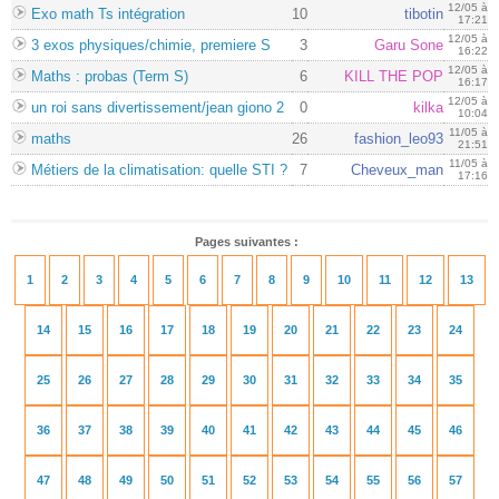
12/05 à
Exo math Ts intégration
10
tibotin
17:21
12/05 à
3 exos physiques/chimie, premiere S
3
Garu Sone
16:22
12/05 à
Maths : probas (Term S)
6
KILL THE POP
16:17
12/05 à
un roi sans divertissement/jean giono 2
0
kilka
10:04
11/05 à
maths
26
fashion_leo93
21:51
11/05 à
Métiers de la climatisation: quelle STI ?
7
Cheveux_man
17:16
Pages suivantes :
1
2
3
4
5
6
7
8
9
10
11
12
13
14
15
16
17
18
19
20
21
22
23
24
25
26
27
28
29
30
31
32
33
34
35
36
37
38
39
40
41
42
43
44
45
46
47
48
49
50
51
52
53
54
55
56
57