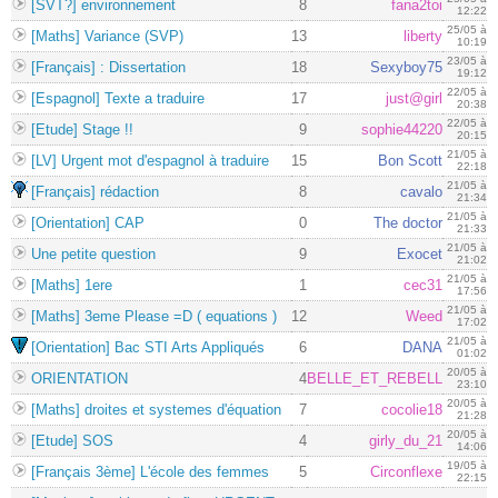
[SVT?] environnement
8
fana2toi
12:22
25/05 à
[Maths] Variance (SVP)
13
liberty
10:19
23/05 à
[Français] : Dissertation
18
Sexyboy75
19:12
22/05 à
[Espagnol] Texte a traduire
17
just@girl
20:38
22/05 à
[Etude] Stage !!
9
sophie44220
20:15
21/05 à
[LV] Urgent mot d'espagnol à traduire
15
Bon Scott
22:18
21/05 à
[Français] rédaction
8
cavalo
21:34
21/05 à
[Orientation] CAP
0
The doctor
21:33
21/05 à
Une petite question
9
Exocet
21:02
21/05 à
[Maths] 1ere
1
cec31
17:56
21/05 à
[Maths] 3eme Please =D ( equations )
12
Weed
17:02
21/05 à
[Orientation] Bac STI Arts Appliqués
6
DANA
01:02
20/05 à
ORIENTATION
4
BELLE_ET_REBELL
23:10
20/05 à
[Maths] droites et systemes d'équation
7
cocolie18
21:28
20/05 à
[Etude] SOS
4
girly_du_21
14:06
19/05 à
[Français 3ème] L'école des femmes
5
Circonflexe
22:15