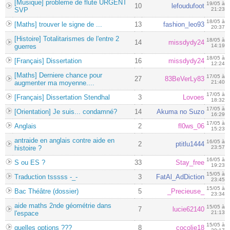
[Musique] probleme de flute URGENT
19/05 à
10
lefoudufoot
SVP
21:23
18/05 à
[Maths] trouver le signe de ...
13
fashion_leo93
20:37
[Histoire] Totalitarismes de l'entre 2
18/05 à
14
missdydy24
guerres
14:19
18/05 à
[Français] Dissertation
16
missdydy24
12:24
[Maths] Derniere chance pour
17/05 à
27
83BeVerLy83
augmenter ma moyenne....
21:40
17/05 à
[Français] Dissertation Stendhal
3
Lovoes
18:32
17/05 à
[Orientation] Je suis... condamné?
14
Akuma no Suzo
16:29
17/05 à
Anglais
2
fl0ws_06
15:23
antraide en anglais contre aide en
16/05 à
2
ptitlu1444
histoire ?
23:57
16/05 à
S ou ES ?
33
Stay_free
19:23
15/05 à
Traduction tsssss -_-
3
FatAl_AdDiction
23:45
15/05 à
Bac Théâtre (dossier)
5
_Precieuse_
23:34
aide maths 2nde géométrie dans
15/05 à
7
lucie62140
l'espace
21:13
15/05 à
quelles options ???
8
cocolie18