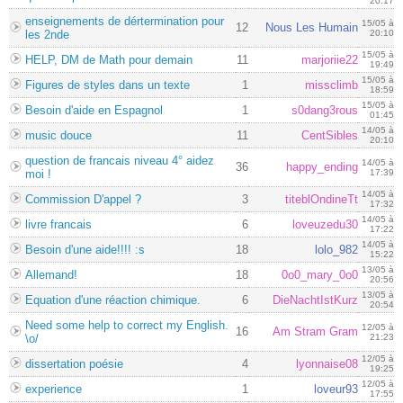
20:17
enseignements de dértermination pour
15/05 à
12
Nous Les Humain
les 2nde
20:10
15/05 à
HELP, DM de Math pour demain
11
marjoriie22
19:49
15/05 à
Figures de styles dans un texte
1
missclimb
18:59
15/05 à
Besoin d'aide en Espagnol
1
s0dang3rous
01:45
14/05 à
music douce
11
CentSibles
20:10
question de francais niveau 4° aidez
14/05 à
36
happy_ending
moi !
17:39
14/05 à
Commission D'appel ?
3
titeblOndineTt
17:32
14/05 à
livre francais
6
loveuzedu30
17:22
14/05 à
Besoin d'une aide!!!! :s
18
lolo_982
15:22
13/05 à
Allemand!
18
0o0_mary_0o0
20:56
13/05 à
Equation d'une réaction chimique.
6
DieNachtIstKurz
20:54
Need some help to correct my English.
12/05 à
16
Am Stram Gram
\o/
21:23
12/05 à
dissertation poésie
4
lyonnaise08
19:25
12/05 à
experience
1
loveur93
17:55