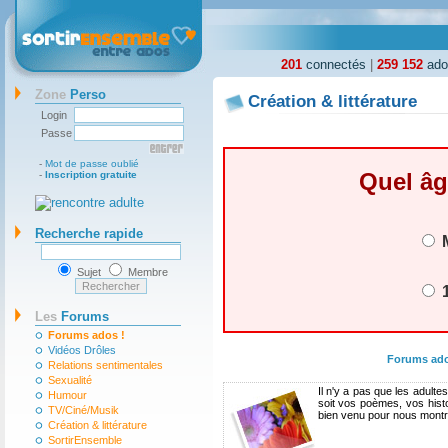
201
connectés
|
259 152
ados
Zone
Perso
Création & littérature
Login
Passe
-
Mot de passe oublié
Quel âg
-
Inscription gratuite
Recherche rapide
M
Sujet
Membre
1
Les
Forums
Forums ados !
Vidéos Drôles
Forums ad
Relations sentimentales
Sexualité
Il n'y a pas que les adult
Humour
soit vos poèmes, vos histo
TV/Ciné/Musik
bien venu pour nous montre
Création & littérature
SortirEnsemble