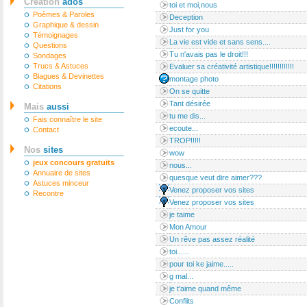
Création
ados
toi et moi,nous
Poèmes & Paroles
Deception
Graphique & dessin
Just for you
Témoignages
La vie est vide et sans sens....
Questions
Tu n'avais pas le droit!!!
Sondages
Trucs & Astuces
Evaluer sa créativité artistique!!!!!!!!!!!!
Blagues & Devinettes
montage photo
Citations
On se quitte
Tant désirée
Mais
aussi
tu me dis...
Fais connaître le site
ecoute...
Contact
TROP!!!!!
Nos
sites
wow
jeux concours gratuits
nous...
Annuaire de sites
quesque veut dire aimer???
Astuces minceur
Venez proposer vos sites
Recontre
Venez proposer vos sites
je taime
Mon Amour
Un rêve pas assez réalité
toi......
pour toi ke jaime.....
g mal...
je t'aime quand même
Conflits