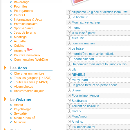
Bavardage
Pour filles
Pour garçons
piti poeme ke g écri et citation idem!!!!!!!!
Divers !
Le bonheur!
Informatique & Jeux
Mon rap, venez svp
Entraide scolaire
momo
Sport & Santé
Jeux de forums
je l'ai laissé partir
Meetings
succube
Actualité
pour ma maman
Cuisine
Le baiser
New!
Animaux
merci d'être mon amie mélanie
Pour les nouveaux
Encore plus fort
Commentaires WebZine
Un pompier mais avant tou mon couzin
Les
Ados
Lily
Chercher un membre
REVIENS
Tous les garçons [144231]
Mikey, parti
Toutes les filles [114921]
un grand frere et sa petite soeur
Album photos
Brisée
Anniversaires du jour !
Pour toi mon Amour
Le
Webzine
Souffrance
Amour
Torrent de noirceur
Psychologie
alors ?
Sexualité
Mon Amour
Mode & beauté
Antoine.
Musique
J'ai besoin de toi...