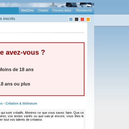
WebZine
Charte
Forums Ados
Recherche
 inscrits
e avez-vous ?
oins de 18 ans
8 ans ou plus
os
-
Création & littérature
es qui sont créatifs. Montrez ce que vous savez faire. Que ce
ires, vos textes variés ou que sais-je encore, vous êtes le
r tout vos talents de créateur.