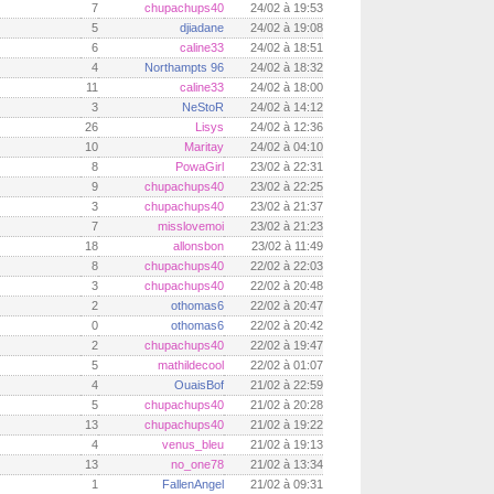
7
chupachups40
24/02 à 19:53
5
djiadane
24/02 à 19:08
6
caline33
24/02 à 18:51
4
Northampts 96
24/02 à 18:32
11
caline33
24/02 à 18:00
3
NeStoR
24/02 à 14:12
26
Lisys
24/02 à 12:36
10
Maritay
24/02 à 04:10
8
PowaGirl
23/02 à 22:31
9
chupachups40
23/02 à 22:25
3
chupachups40
23/02 à 21:37
7
misslovemoi
23/02 à 21:23
18
allonsbon
23/02 à 11:49
8
chupachups40
22/02 à 22:03
3
chupachups40
22/02 à 20:48
2
othomas6
22/02 à 20:47
0
othomas6
22/02 à 20:42
2
chupachups40
22/02 à 19:47
5
mathildecool
22/02 à 01:07
4
OuaisBof
21/02 à 22:59
5
chupachups40
21/02 à 20:28
13
chupachups40
21/02 à 19:22
4
venus_bleu
21/02 à 19:13
13
no_one78
21/02 à 13:34
1
FallenAngel
21/02 à 09:31