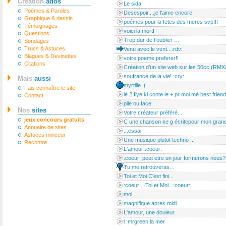
Création
ados
Le sida
Poèmes & Paroles
Desespoir....je l'aime encore
Graphique & dessin
poémes pour la fetes des meres svp!!!
Témoignages
voici la mort!
Questions
Trop dur de t'oublier …
Sondages
Trucs & Astuces
Venu avec le vent...:rdv:
Blagues & Devinettes
votre poeme preferer!!
Citations
Création d'un site web sur les 50cc (RM
soufrance de la vie! :cry:
Mais
aussi
myrtille :(
Fais connaître le site
lé 2 fiye ki conte le + pr moi mé best friend
Contact
pile ou face
Nos
sites
Votre créateur préféré...
jeux concours gratuits
C une chanson ke g écritepour mon gran
Annuaire de sites
...essai
Astuces minceur
Une musique plutot techno ...
Recontre
L'amour :coeur:
:coeur: peut etre un jour formerons nous?
Tu me retrouveras...
Toi et Moi C'est fini...
:coeur:...Toi et Moi...:coeur:
moi...
magnifique apres midi
L'amour, une douleur.
l :mrgreen:la mer