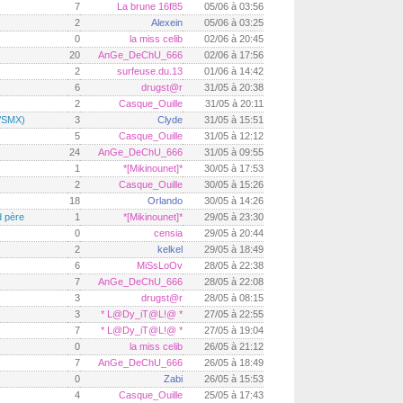
7
La brune 16f85
05/06 à 03:56
2
Alexein
05/06 à 03:25
0
la miss celib
02/06 à 20:45
20
AnGe_DeChU_666
02/06 à 17:56
2
surfeuse.du.13
01/06 à 14:42
6
drugst@r
31/05 à 20:38
2
Casque_Ouille
31/05 à 20:11
X/SMX)
3
Clyde
31/05 à 15:51
5
Casque_Ouille
31/05 à 12:12
24
AnGe_DeChU_666
31/05 à 09:55
1
*[Mikinounet]*
30/05 à 17:53
2
Casque_Ouille
30/05 à 15:26
18
Orlando
30/05 à 14:26
d père
1
*[Mikinounet]*
29/05 à 23:30
0
censia
29/05 à 20:44
2
kelkel
29/05 à 18:49
6
MiSsLoOv
28/05 à 22:38
7
AnGe_DeChU_666
28/05 à 22:08
3
drugst@r
28/05 à 08:15
3
* L@Dy_iT@L!@ *
27/05 à 22:55
7
* L@Dy_iT@L!@ *
27/05 à 19:04
0
la miss celib
26/05 à 21:12
7
AnGe_DeChU_666
26/05 à 18:49
0
Zabi
26/05 à 15:53
4
Casque_Ouille
25/05 à 17:43