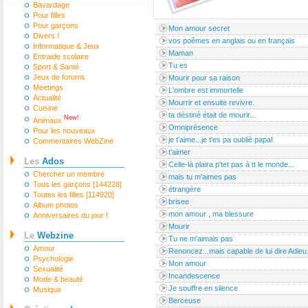
Bavardage
Pour filles
Pour garçons
Mon amour secret
Divers !
vos poêmes en anglais ou en français
Informatique & Jeux
Maman
Entraide scolaire
Tu es
Sport & Santé
Jeux de forums
Mourir pour sa raison
Meetings
L'ombre est immortelle
Actualité
Mourrir et ensuite revivre.
Cuisine
ta déstiné était de mourir...
New!
Animaux
Omniprésence
Pour les nouveaux
je t'aime...je t'es pa oublié papa!
Commentaires WebZine
t'aimer
Les
Ados
Celle-là plaira p'tet pas à tt le monde...
Chercher un membre
mais tu m'aimes pas
Tous les garçons [144228]
étrangère
Toutes les filles [114920]
brisee
Album photos
mon amour , ma blessure
Anniversaires du jour !
Mourir
Le
Webzine
Tu ne m'aimais pas
Amour
Renoncez...mais capable de lui dire Adieu.
Psychologie
Mon amour
Sexualité
Incandescence
Mode & beauté
Je souffre en silence
Musique
Berceuse