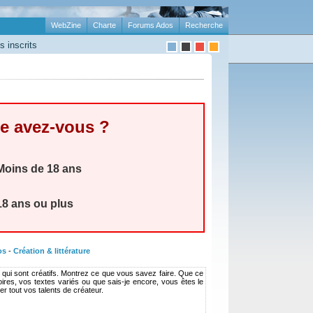
WebZine
Charte
Forums Ados
Recherche
 inscrits
e avez-vous ?
oins de 18 ans
8 ans ou plus
os
-
Création & littérature
es qui sont créatifs. Montrez ce que vous savez faire. Que ce
ires, vos textes variés ou que sais-je encore, vous êtes le
r tout vos talents de créateur.