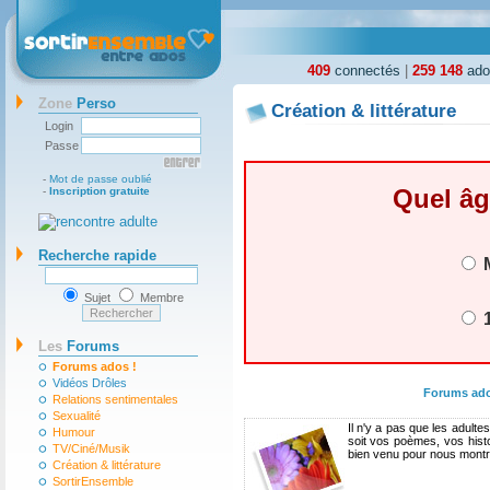
409
connectés
|
259 148
ados
Zone
Perso
Création & littérature
Login
Passe
-
Mot de passe oublié
Quel âg
-
Inscription gratuite
Recherche rapide
M
Sujet
Membre
1
Les
Forums
Forums ados !
Vidéos Drôles
Forums ad
Relations sentimentales
Sexualité
Il n'y a pas que les adult
Humour
soit vos poèmes, vos histo
TV/Ciné/Musik
bien venu pour nous montre
Création & littérature
SortirEnsemble