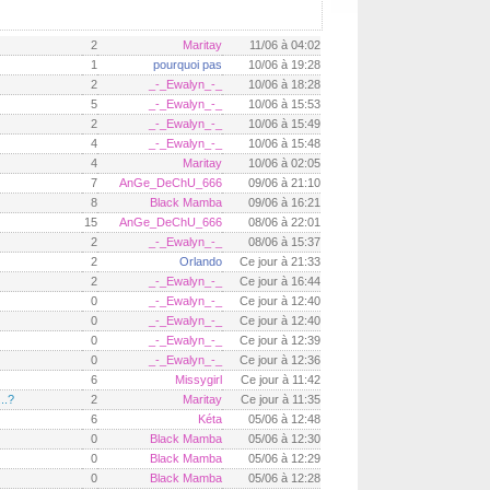
2
Maritay
11/06 à 04:02
1
pourquoi pas
10/06 à 19:28
2
_-_Ewalyn_-_
10/06 à 18:28
5
_-_Ewalyn_-_
10/06 à 15:53
2
_-_Ewalyn_-_
10/06 à 15:49
4
_-_Ewalyn_-_
10/06 à 15:48
4
Maritay
10/06 à 02:05
7
AnGe_DeChU_666
09/06 à 21:10
8
Black Mamba
09/06 à 16:21
15
AnGe_DeChU_666
08/06 à 22:01
2
_-_Ewalyn_-_
08/06 à 15:37
2
Orlando
Ce jour à 21:33
2
_-_Ewalyn_-_
Ce jour à 16:44
0
_-_Ewalyn_-_
Ce jour à 12:40
0
_-_Ewalyn_-_
Ce jour à 12:40
0
_-_Ewalyn_-_
Ce jour à 12:39
0
_-_Ewalyn_-_
Ce jour à 12:36
6
Missygirl
Ce jour à 11:42
..?
2
Maritay
Ce jour à 11:35
6
Kéta
05/06 à 12:48
0
Black Mamba
05/06 à 12:30
0
Black Mamba
05/06 à 12:29
0
Black Mamba
05/06 à 12:28