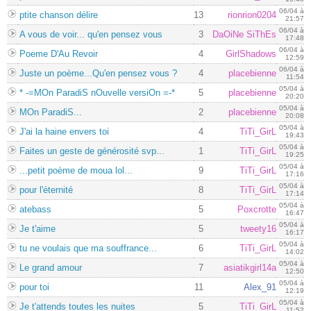
06/04 à
ptite chanson délire
13
rionrion0204
21:57
06/04 à
A vous de voir... qu'en pensez vous
3
DaOiNe SiThEs
17:48
06/04 à
Poeme D'Au Revoir
4
GirlShadows
12:59
06/04 à
Juste un poème...Qu'en pensez vous ?
4
placebienne
11:54
05/04 à
* -=MOn ParadiS nOuvelle versiOn =-*
5
placebienne
20:20
05/04 à
MOn ParadiS...
2
placebienne
20:08
05/04 à
J'ai la haine envers toi
4
TiTi_GirL
19:43
05/04 à
Faites un geste de générosité svp...
1
TiTi_GirL
19:25
05/04 à
...petit poème de moua lol...
9
TiTi_GirL
17:16
05/04 à
pour l'éternité
8
TiTi_GirL
17:14
05/04 à
atebass
5
Poxcrotte
16:47
05/04 à
Je t'aime
5
tweety16
16:17
05/04 à
tu ne voulais que ma souffrance...
6
TiTi_GirL
14:02
05/04 à
Le grand amour
7
asiatikgirl14a
12:50
05/04 à
pour toi
11
Alex_91
12:19
05/04 à
Je t'attends toutes les nuites
5
TiTi_GirL
11:52