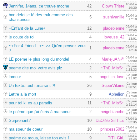
10/04 à
Jennifer, 14ans, ce trouve moche
42
Clown Triste
19:30
bon defoi je fé des truk comme des
10/04 à
5
sushivanille
chansonsss
17:18
09/04 à
+Enfant de la Lune+
12
placebienne
15:45
09/04 à
je doute de toi
4
loveuse_42
13:01
~+For 4 Friend...+~ >> Qu'en pensez vous
09/04 à
1
placebienne
?
12:16
09/04 à
LE poeme le plus long du monde!!
4
MariejuAN@
09:00
Ce jour
poeme dite moi votre avis plz
2
~Th£_MïsS~
à 23:33
Ce jour
lamour
5
angel_in_love
à 21:02
Ce jour
Un texte...euh..marrant ?!
26
SuperVilaine
à 20:51
Ce jour
Lettre a la mort
9
Aphelion
à 17:48
Ce jour
pour toi ki es au paradis
11
~Th£_MïsS~
à 11:14
Ce jour
le poème que j'ai écris à ma soeur ....
2
neigeblanche
à 11:00
07/04 à
Surprenant?
10
DaOiNe SiThEs
22:35
07/04 à
ma soeur de coeur
10
princess5002
19:07
07/04 à
poème de moua, laisse ton avis !
9
TiTi_GirL
15:40