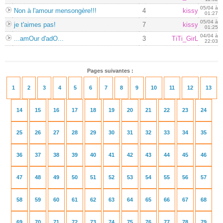
05/04 à
Non à l'amour mensongère!!!
4
kissy
01:27
05/04 à
je t'aimes pas!
7
kissy
01:25
04/04 à
...amOur d'adO...
3
TiTi_GirL
22:03
Pages suivantes :
1
2
3
4
5
6
7
8
9
10
11
12
13
14
15
16
17
18
19
20
21
22
23
24
25
26
27
28
29
30
31
32
33
34
35
36
37
38
39
40
41
42
43
44
45
46
47
48
49
50
51
52
53
54
55
56
57
58
59
60
61
62
63
64
65
66
67
68
69
70
71
72
73
74
75
76
77
78
79