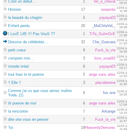
C'est un debut...
1
fer_a_cheval
18:31
13/04 à
Histoire
17
serpente
11:38
12/04 à
la beauté du chagrin
5
yayaya03
19:26
12/04 à
Enfant perdu.
20
_MaChIaVeL_
18:48
12/04 à
I LovE LifE !!! Pas VouS ??
1
TiTe_GuImOvE
17:46
12/04 à
Dessins de célébrités...
32
Che_Guevara
17:30
12/04 à
petit coeur
9
Fuck_la_vie
16:58
12/04 à
compren moi...
3
love_soad42
14:26
12/04 à
monde irréel
6
yayaya03
13:17
12/04 à
tout frais le tit poeme
5
ange sans ailes
12:52
12/04 à
† Elle †
3
placebienne
11:45
Comme j'ai vu que vous aimez maître
11/04 à
6
fox one
Yoda..(1)
18:36
11/04 à
tit poeme de moi
6
ange sans ailes
17:56
11/04 à
la rencontre
7
Arkange
13:15
11/04 à
dite ske vous en penser
7
Fuck_la_vie
11:57
11/04 à
Toi
18
HeavenlyDemonic
11:54